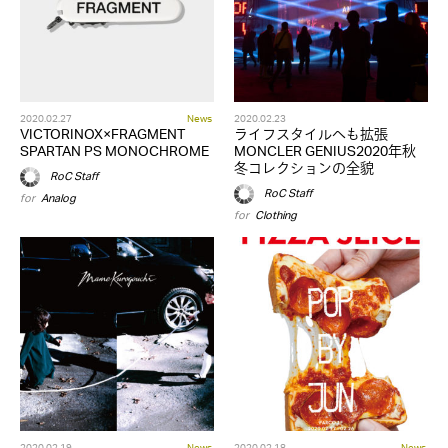
2020.02.27
News
2020.02.23
VICTORINOX×FRAGMENT
ライフスタイルへも拡張
SPARTAN PS MONOCHROME
MONCLER GENIUS2020年秋
冬コレクションの全貌
RoC Staff
RoC Staff
for
Analog
for
Clothing
2020.02.19
News
2020.02.18
News