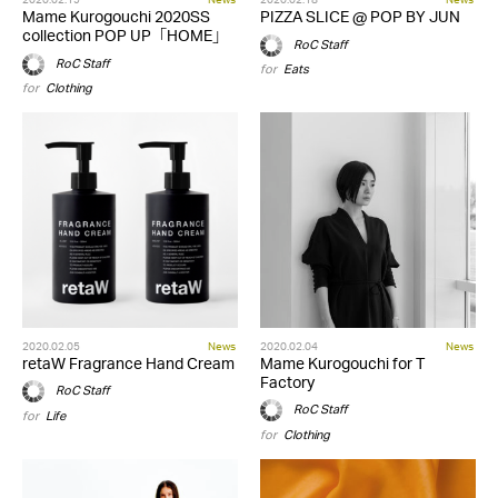
Mame Kurogouchi 2020SS
PIZZA SLICE @ POP BY JUN
collection POP UP「HOME」
RoC Staff
RoC Staff
for
Eats
for
Clothing
2020.02.05
News
2020.02.04
News
retaW Fragrance Hand Cream
Mame Kurogouchi for T
Factory
RoC Staff
RoC Staff
for
Life
for
Clothing