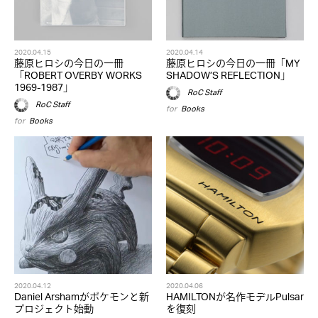
2020.04.15
2020.04.14
藤原ヒロシの今日の一冊
藤原ヒロシの今日の一冊「MY
「ROBERT OVERBY WORKS
SHADOW’S REFLECTION」
1969-1987」
RoC Staff
RoC Staff
for
Books
for
Books
2020.04.12
2020.04.06
Daniel Arshamがポケモンと新
HAMILTONが名作モデルPulsar
プロジェクト始動
を復刻