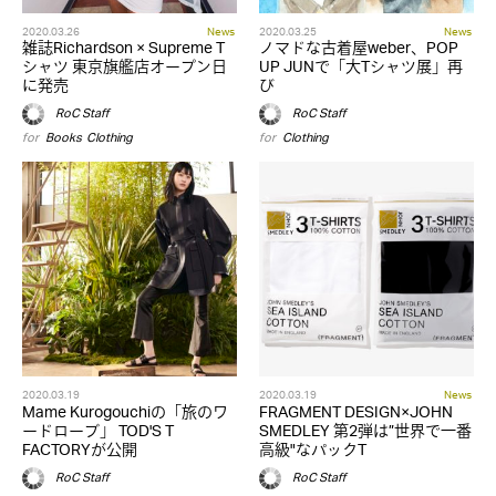
2020.03.26
News
2020.03.25
News
雑誌Richardson × Supreme T
ノマドな古着屋weber、POP
シャツ 東京旗艦店オープン日
UP JUNで「大Tシャツ展」再
に発売
び
RoC Staff
RoC Staff
for
Books
,
Clothing
for
Clothing
2020.03.19
2020.03.19
News
Mame Kurogouchiの「旅のワ
FRAGMENT DESIGN×JOHN
ードローブ」 TOD'S T
SMEDLEY 第2弾は”世界で一番
FACTORYが公開
高級"なパックT
RoC Staff
RoC Staff