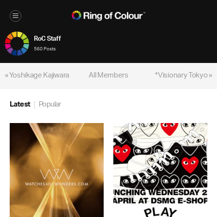
RoC Staff
560 Posts
« Yoshikage Kajiwara
All Members
*Visionary Tokyo »
Latest
Popular