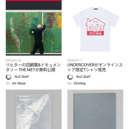
2020.04.18
2020.04.17
リヒターの回顧展&ドキュメン
UNDERCOVERがオンラインス
タリー THE METが無料公開
トア限定Tシャツ発売
RoC Staff
RoC Staff
for
Art
,
Music
for
Clothing