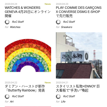
2020.04.24
News
2020.04.23
WATCHES & WONDERS
PLAY COMME DES GARÇONS
GENEVA 4月25日にオンライン
X CONVERSE DSMG E-SHOP
開催
で先行販売
RoC Staff
RoC Staff
for
Watches
for
Sneakers
2020.04.22
News
2020.04.21
ダミアン・ハーストが新作
スタイリスト私物×ENNOY 巨
「Butterfly Rainbow」発表
大看板で”手洗い”喚起
RoC Staff
RoC Staff
for
Art
for
Life