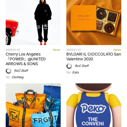
2020.01.31
News
2020.01.31
News
Cherry Los Angeles
BVLGARI IL CIOCCOLATO San
「POWER」@UNITED
Valentino 2020
ARROWS & SONS
RoC Staff
RoC Staff
for
Eats
for
Clothing