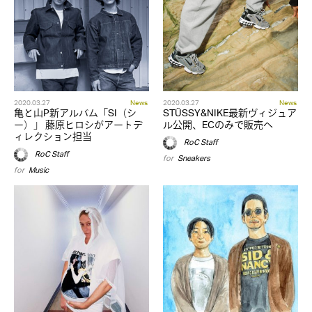
2020.03.27
News
2020.03.27
News
亀と山P新アルバム「SI（シ
STÜSSY&NIKE最新ヴィジュア
ー）」 藤原ヒロシがアートデ
ル公開、ECのみで販売へ
ィレクション担当
RoC Staff
RoC Staff
for
Sneakers
for
Music