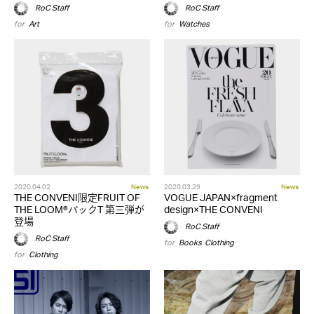
RoC Staff
RoC Staff
for
Art
for
Watches
2020.04.02
News
2020.03.29
News
THE CONVENI限定FRUIT OF
VOGUE JAPAN×fragment
THE LOOM®パックT 第三弾が
design×THE CONVENI
登場
RoC Staff
RoC Staff
for
Books
,
Clothing
for
Clothing