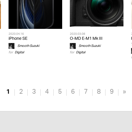
2020.04.16
2020.03.08
iPhone SE
O-MD E-M1 Mk III
Smooth Suzuki
Smooth Suzuki
for
Digital
for
Digital
1
2
3
4
5
6
7
8
9
»