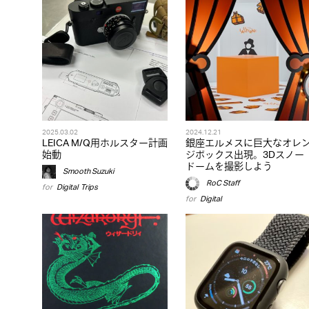
2025.03.02
2024.12.21
LEICA M/Q用ホルスター計画
銀座エルメスに巨大なオレ
始動
ジボックス出現。3Dスノー
ドームを撮影しよう
Smooth Suzuki
RoC Staff
for
Digital
,
Trips
for
Digital