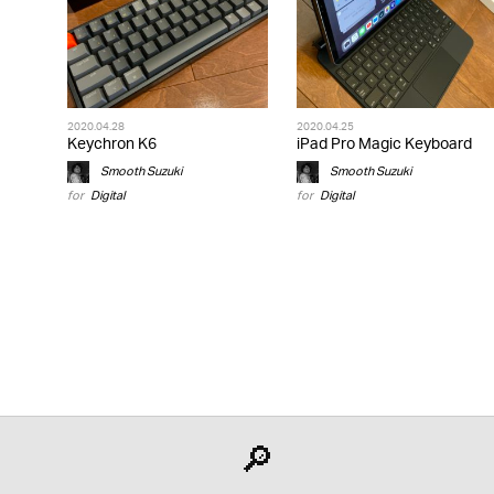
2020.04.28
2020.04.25
Keychron K6
iPad Pro Magic Keyboard
Smooth Suzuki
Smooth Suzuki
for
Digital
for
Digital