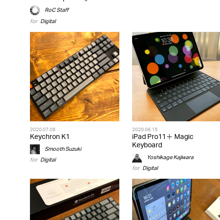
RoC Staff
for
Digital
2020.07.09
2020.06.15
Keychron K1
iPad Pro11＋ Magic
Keyboard
Smooth Suzuki
Yoshikage Kajiwara
for
Digital
for
Digital