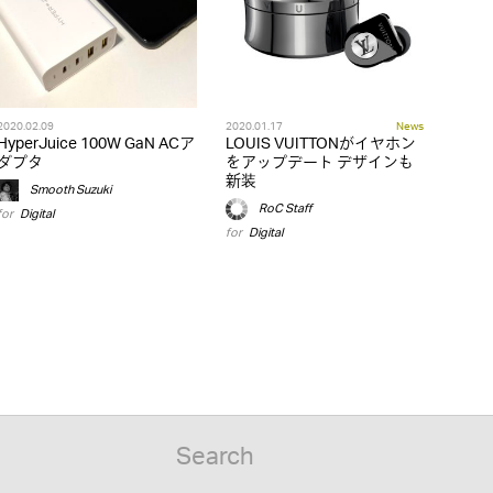
2020.02.09
2020.01.17
News
HyperJuice 100W GaN ACア
LOUIS VUITTONがイヤホン
ダプタ
をアップデート デザインも
新装
Smooth Suzuki
RoC Staff
for
Digital
for
Digital