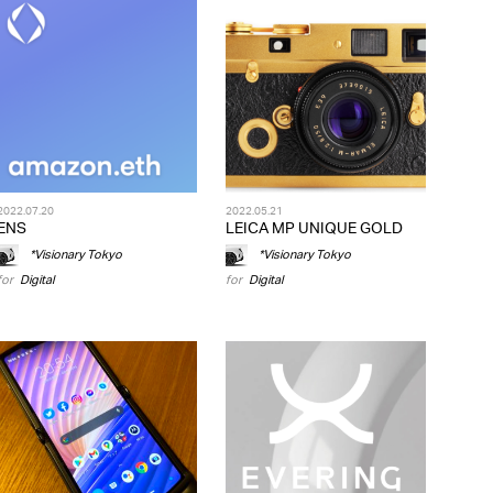
2022.07.20
2022.05.21
ENS
LEICA MP UNIQUE GOLD
*Visionary Tokyo
*Visionary Tokyo
for
Digital
for
Digital