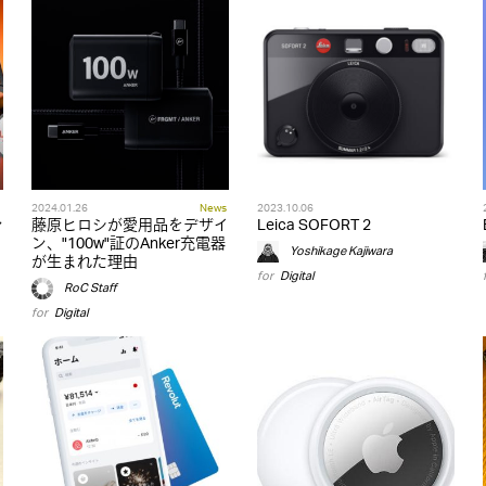
2024.01.26
News
2023.10.06
ン
藤原ヒロシが愛用品をデザイ
Leica SOFORT 2
ン、"100w"証のAnker充電器
Yoshikage Kajiwara
が生まれた理由
for
Digital
RoC Staff
for
Digital