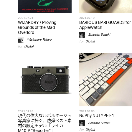
2021.07.21
2021.07.10
WIZARDRY / Proving
BARIOUS BARI GUARD3 for
Grounds of the Mad
AppleWatch
Overlord
Smooth Suzuki
*Visionary Tokyo
for
Digital
for
Digital
2021.01.26
2021.01.09
現代の偉大なルポルタージュ
NuPhy NUTYPE F1
写真家に捧ぐ、防弾ベスト素
Smooth Suzuki
材の限定モデル「ライカ
for
Digital
M10-P "Reporter"」