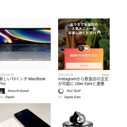
2020.05.05
2020.04.29
News
新しい13インチ MacBook
Instagramから飲食店の注文
Pro
が可能に Uber Eatsと連携
Smooth Suzuki
RoC Staff
for
Digital
for
Digital
,
Eats