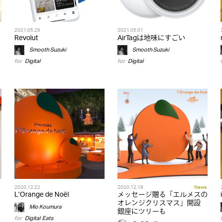
2021.05.29
2021.05.01
Revolut
AirTagは地味にすごい
Smooth Suzuki
Smooth Suzuki
for
Digital
for
Digital
2020.12.22
2020.12.18
News
L’Orange de Noël
メッセージ贈る「エルメスの
オレンジクリスマス」開設
Mio Koumura
銀座にツリーも
for
Digital
,
Eats