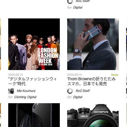
RoC Staff
for
Digital
2020.06.12
2020.05.14
News
”デジタルファッションウィ
Thom Browneの折りたたみ
ーク”時代
スマホ、日本でも発売
Mio Koumura
RoC Staff
for
Clothing
,
Digital
for
Digital