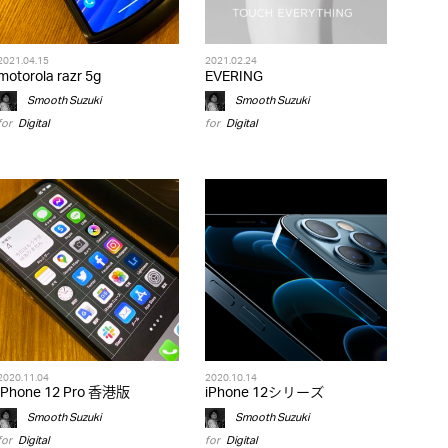
2021.04.15
2021.02.24
motorola razr 5g
EVERING
Smooth Suzuki
Smooth Suzuki
for
Digital
for
Digital
2020.11.04
2020.10.14
iPhone 12 Pro 香港版
iPhone 12シリーズ
Smooth Suzuki
Smooth Suzuki
for
Digital
for
Digital