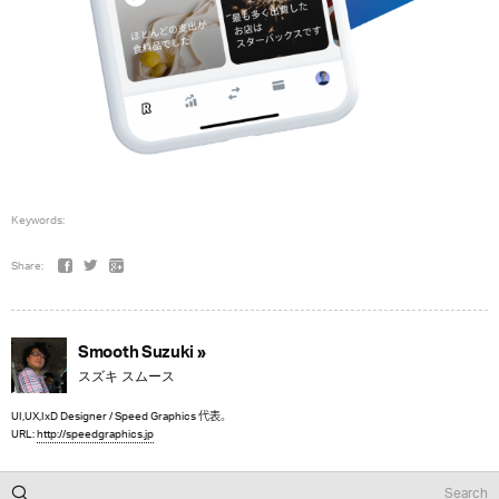
Keywords:
Share:
Smooth Suzuki »
スズキ スムース
UI,UX,IxD Designer / Speed Graphics 代表。
URL:
http://speedgraphics.jp