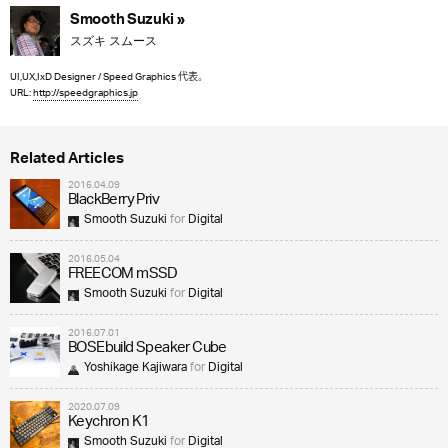
Smooth Suzuki »
スズキ スムース
UI,UX,IxD Designer / Speed Graphics 代表。
URL:
http://speedgraphics.jp
Related Articles
2016.04.09
BlackBerry Priv
Smooth Suzuki
for
Digital
2016.05.04
FREECOM mSSD
Smooth Suzuki
for
Digital
2016.07.01
BOSEbuild Speaker Cube
Yoshikage Kajiwara
for
Digital
2020.07.09
Keychron K1
Smooth Suzuki
for
Digital