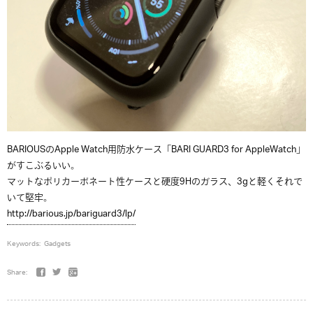
BARIOUSのApple Watch用防水ケース「BARI GUARD3 for AppleWatch」
がすこぶるいい。
マットなポリカーボネート性ケースと硬度9Hのガラス、3gと軽くそれで
いて堅牢。
http://barious.jp/bariguard3/lp/
Keywords:
Gadgets
Share: