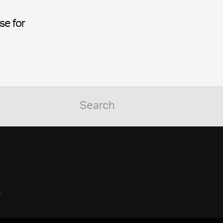
se for
C