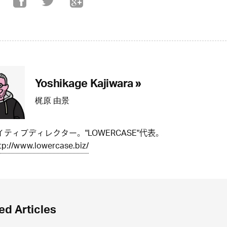
Yoshikage Kajiwara »
梶原 由景
ティブディレクター。"LOWERCASE"代表。
tp://www.lowercase.biz/
ed Articles