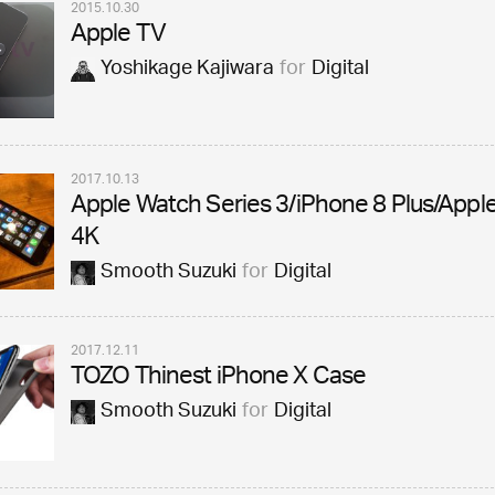
2015.10.30
Apple TV
Yoshikage Kajiwara
for
Digital
2017.10.13
Apple Watch Series 3/iPhone 8 Plus/Appl
4K
Smooth Suzuki
for
Digital
2017.12.11
TOZO Thinest iPhone X Case
Smooth Suzuki
for
Digital