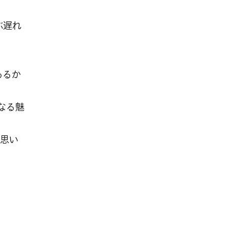
ぶ遅れ
あるか
くなる魅
思い