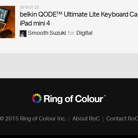
2018.07.23
belkin QODE™ Ultimate Lite Keyboard Ca
iPad mini 4
Smooth Suzuki
for
Digital
© 2015 Ring of Colour Inc.
About RoC
Contact Ro