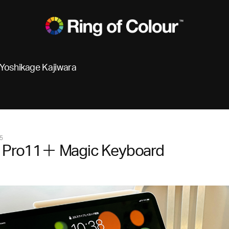
Yoshikage Kajiwara
5
d Pro11＋ Magic Keyboard