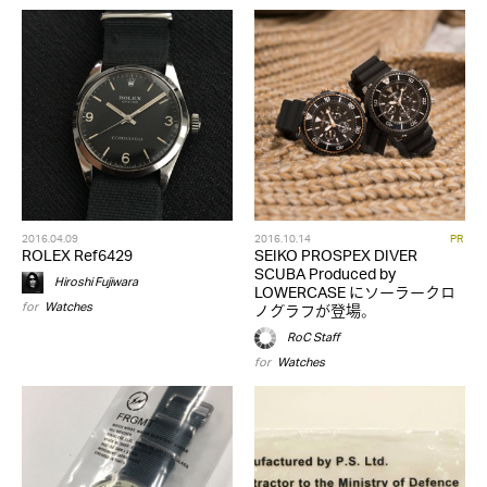
2016.04.09
2016.10.14
PR
ROLEX Ref6429
SEIKO PROSPEX DIVER
SCUBA Produced by
Hiroshi Fujiwara
LOWERCASE にソーラークロ
for
Watches
ノグラフが登場。
RoC Staff
for
Watches