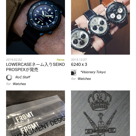
2019.02.02
News
2015.12.07
LOWERCASEネーム入りSEIKO
6240 x 3
PROSPEXが発売
*Visionary Tokyo
RoC Staff
for
Watches
for
Watches