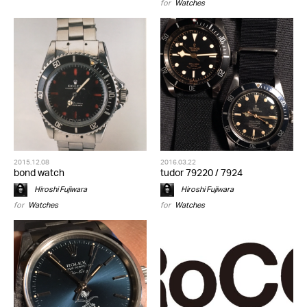
for
Watches
2015.12.08
2016.03.22
bond watch
tudor 79220 / 7924
Hiroshi Fujiwara
Hiroshi Fujiwara
for
Watches
for
Watches