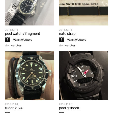
2015.12.15
2015.12.15
pool watch / fragment
nato strap
Hiroshi Fujiwara
Hiroshi Fujiwara
for
Watches
for
Watches
2016.01.31
2015.11.26
tudor 7924
pool g shock