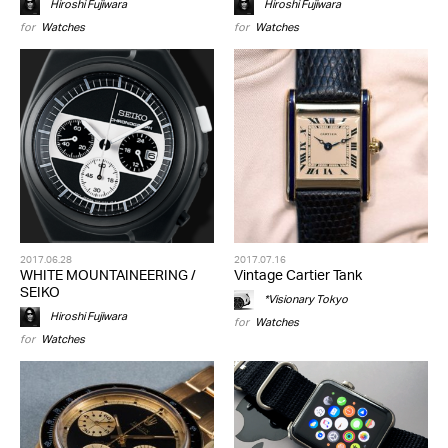
Hiroshi Fujiwara
Hiroshi Fujiwara
for
Watches
for
Watches
2017.06.28
2017.07.16
WHITE MOUNTAINEERING /
Vintage Cartier Tank
SEIKO
*Visionary Tokyo
Hiroshi Fujiwara
for
Watches
for
Watches