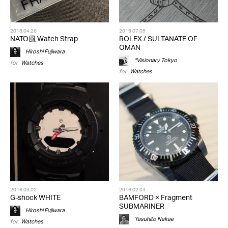
2018.04.26
2019.07.09
NATO風 Watch Strap
ROLEX / SULTANATE OF
OMAN
Hiroshi Fujiwara
*Visionary Tokyo
for
Watches
for
Watches
2016.03.02
2016.02.04
G-shock WHITE
BAMFORD × Fragment
SUBMARINER
Hiroshi Fujiwara
Yasuhito Nakae
for
Watches