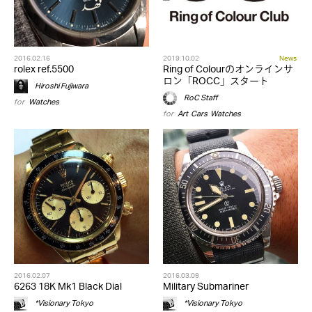
2016.02.16
2019.10.02
News
rolex ref.5500
Ring of Colourのオンラインサ
ロン「ROCC」スタート
Hiroshi Fujiwara
RoC Staff
for
Watches
for
Art
,
Cars
,
Watches
2016.02.07
2016.03.09
6263 18K Mk1 Black Dial
Military Submariner
*Visionary Tokyo
*Visionary Tokyo