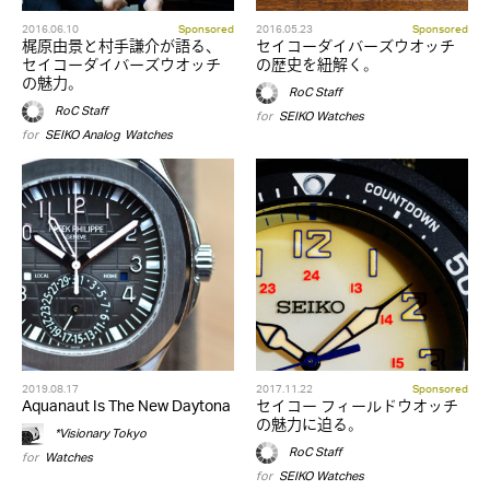
2016.06.10
Sponsored
2016.05.23
Sponsored
梶原由景と村手謙介が語る、
セイコーダイバーズウオッチ
セイコーダイバーズウオッチ
の歴史を紐解く。
の魅力。
RoC Staff
RoC Staff
for
SEIKO
,
Watches
for
SEIKO
,
Analog
,
Watches
2019.08.17
2017.11.22
Sponsored
Aquanaut Is The New Daytona
セイコー フィールドウオッチ
の魅力に迫る。
*Visionary Tokyo
RoC Staff
for
Watches
for
SEIKO
,
Watches