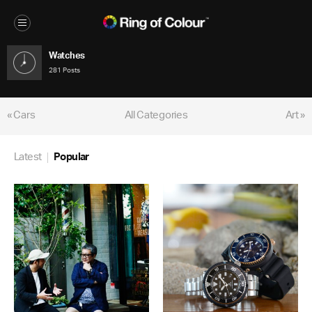
Watches
281 Posts
« Cars
All Categories
Art »
Latest
Popular