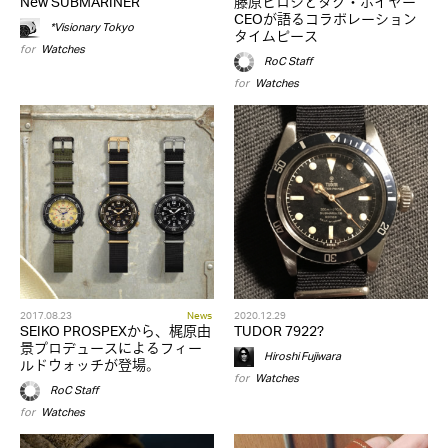
New SUBMARINER
藤原ヒロシとタグ・ホイヤー
CEOが語るコラボレーション
*Visionary Tokyo
タイムピース
for
Watches
RoC Staff
for
Watches
2017.08.23
News
2020.12.29
SEIKO PROSPEXから、梶原由
TUDOR 7922?
景プロデュースによるフィー
Hiroshi Fujiwara
ルドウォッチが登場。
for
Watches
RoC Staff
for
Watches