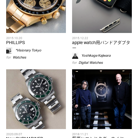
2015.10.20
2015.12.22
PHILLIPS
apple watch用バンドアダプタ
ー
*Visionary Tokyo
Yoshikage Kajiwara
for
Watches
for
Digital
,
Watches
2020.09.07
2018.11.21