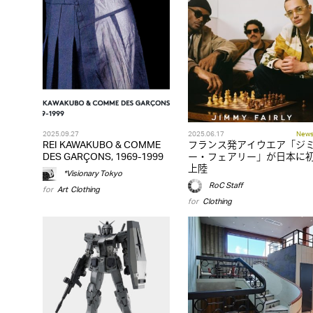
2025.09.27
2025.06.17
New
REI KAWAKUBO & COMME
フランス発アイウエア「ジ
DES GARÇONS, 1969-1999
ー・フェアリー」が日本に
上陸
*Visionary Tokyo
RoC Staff
for
Art
,
Clothing
for
Clothing