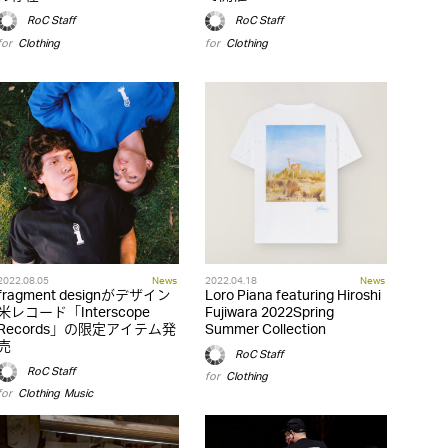
RoC Staff
RoC Staff
for
Clothing
for
Clothing
2022.08.05
News
2022.04.18
News
fragment designがデザイン
Loro Piana featuring Hiroshi
米レコード「Interscope
Fujiwara 2022Spring
Records」の限定アイテム発
Summer Collection
売
RoC Staff
RoC Staff
for
Clothing
for
Clothing
,
Music