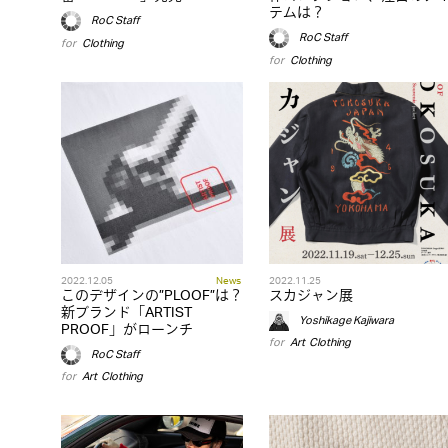
テムは？
RoC Staff
RoC Staff
for
Clothing
for
Clothing
2022.12.05
News
2022.11.25
このデザインの”PLOOF”は？
スカジャン展
新ブランド「ARTIST
Yoshikage Kajiwara
PROOF」がローンチ
for
Art
,
Clothing
RoC Staff
for
Art
,
Clothing