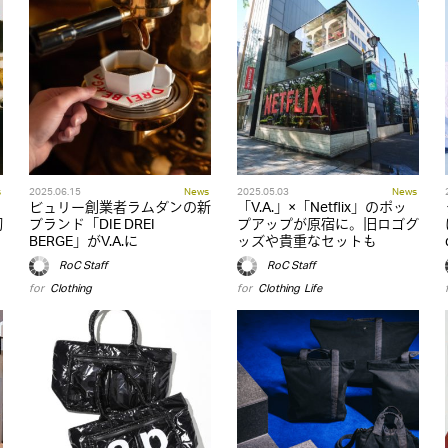
s
2025.06.15
News
2025.05.03
News
ミ
ビュリー創業者ラムダンの新
「V.A.」×「Netflix」のポッ
初
ブランド「DIE DREI
プアップが原宿に。旧ロゴグ
BERGE」がV.A.に
ッズや貴重なセットも
RoC Staff
RoC Staff
for
Clothing
for
Clothing
,
Life