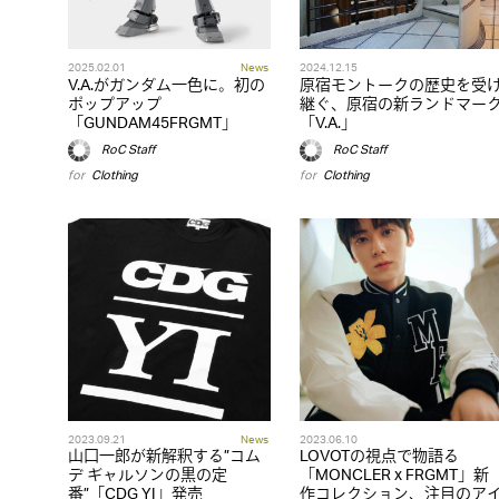
2025.02.01
News
2024.12.15
V.A.がガンダム一色に。初の
原宿モントークの歴史を受
ポップアップ
継ぐ、原宿の新ランドマー
「GUNDAM45FRGMT」
「V.A.」
RoC Staff
RoC Staff
for
Clothing
for
Clothing
2023.09.21
News
2023.06.10
山口一郎が新解釈する”コム
LOVOTの視点で物語る
デ ギャルソンの黒の定
「MONCLER x FRGMT」新
番”「CDG YI」発売
作コレクション、注目のア