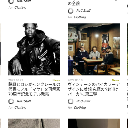
RoC Staff
の全貌
for
Clothing
RoC Staff
for
Clothing
2022.10.27
News
2022.09.18
News
藤原ヒロシがモンクレールの
ヴィンテージのバイカラーデ
代表モデル「マヤ」を再解釈
ザインに着想 究極の“後付け
70周年記念モデル発売
パーカ”に第三弾
RoC Staff
RoC Staff
for
Clothing
for
Clothing