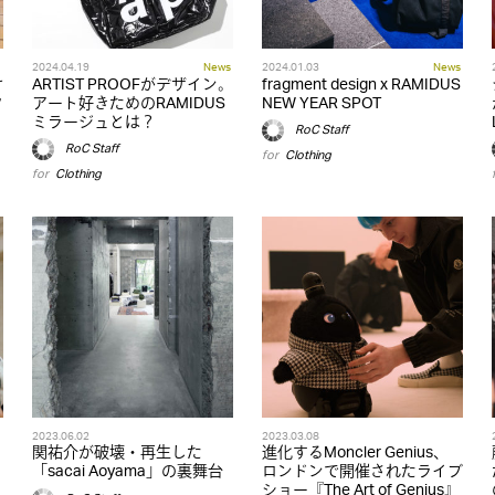
2024.04.19
News
2024.01.03
News
け
ARTIST PROOFがデザイン。
fragment design x RAMIDUS
ク
アート好きためのRAMIDUS
NEW YEAR SPOT
ミラージュとは？
RoC Staff
RoC Staff
for
Clothing
for
Clothing
2023.06.02
2023.03.08
関祐介が破壊・再生した
進化するMoncler Genius、
「sacai Aoyama」の裏舞台
ロンドンで開催されたライブ
イ
ショー『The Art of Genius』