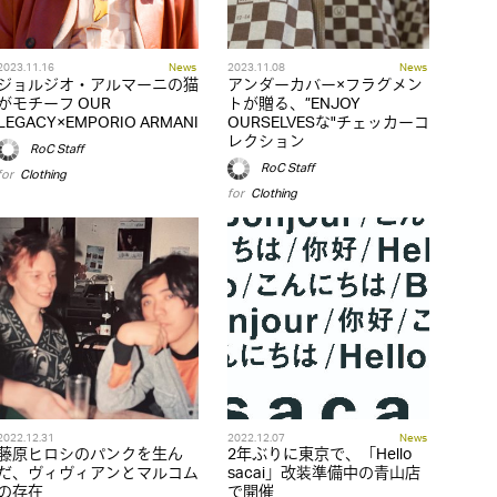
2023.11.16
News
2023.11.08
News
ジョルジオ・アルマーニの猫
アンダーカバー×フラグメン
がモチーフ OUR
トが贈る、”ENJOY
LEGACY×EMPORIO ARMANI
OURSELVESな"チェッカーコ
レクション
RoC Staff
RoC Staff
for
Clothing
for
Clothing
2022.12.31
2022.12.07
News
藤原ヒロシのパンクを生ん
2年ぶりに東京で、「Hello
だ、ヴィヴィアンとマルコム
sacai」改装準備中の青山店
の存在
で開催