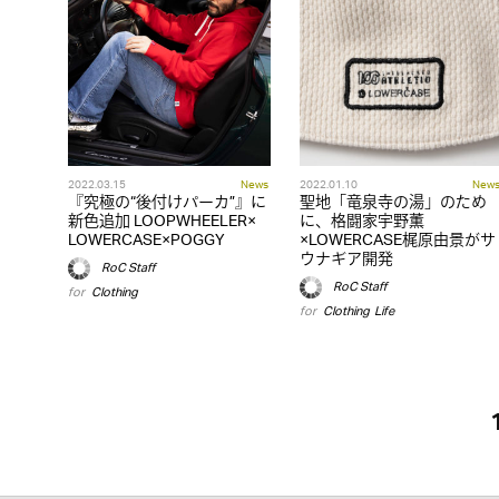
2022.03.15
News
2022.01.10
New
『究極の“後付けパーカ”』に
聖地「竜泉寺の湯」のため
新色追加 LOOPWHEELER×
に、格闘家宇野薫
LOWERCASE×POGGY
×LOWERCASE梶原由景がサ
ウナギア開発
RoC Staff
RoC Staff
for
Clothing
for
Clothing
,
Life