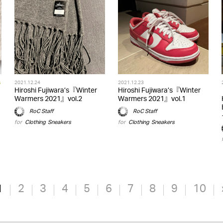
s
2021.12.24
2021.12.23
Hiroshi Fujiwara’s『Winter
Hiroshi Fujiwara’s『Winter
Warmers 2021』vol.2
Warmers 2021』vol.1
RoC Staff
RoC Staff
for
Clothing
,
Sneakers
for
Clothing
,
Sneakers
1
2
3
4
5
6
7
8
9
10