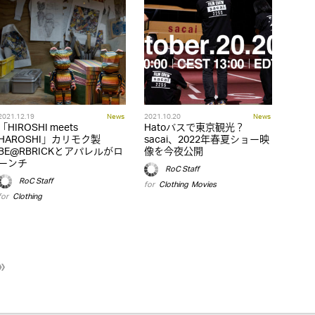
2021.12.19
News
2021.10.20
News
「HIROSHI meets
Hatoバスで東京観光？
HAROSHI」カリモク製
sacai、2022年春夏ショー映
BE@RBRICKとアパレルがロ
像を今夜公開
ーンチ
RoC Staff
RoC Staff
for
Clothing
,
Movies
for
Clothing
»