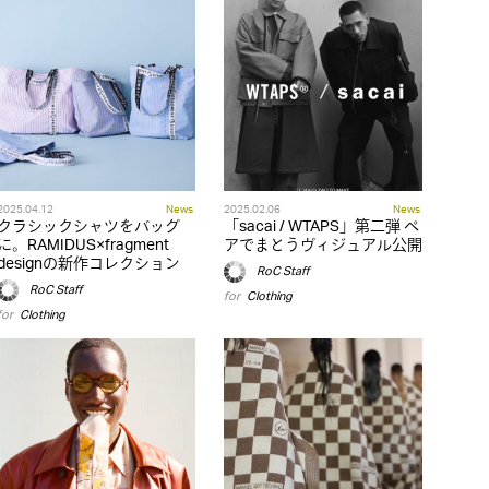
2025.04.12
News
2025.02.06
News
クラシックシャツをバッグ
「sacai / WTAPS」第二弾 ペ
に。RAMIDUS×fragment
アでまとうヴィジュアル公開
designの新作コレクション
RoC Staff
RoC Staff
for
Clothing
for
Clothing