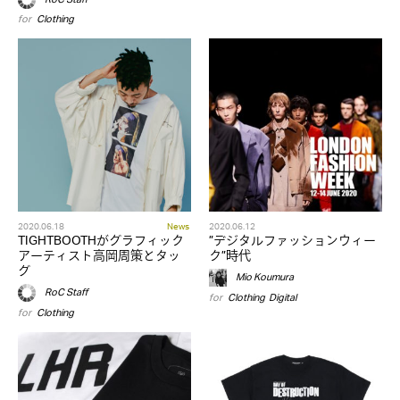
for
Clothing
2020.06.18
News
2020.06.12
TIGHTBOOTHがグラフィック
”デジタルファッションウィー
アーティスト高岡周策とタッ
ク”時代
グ
Mio Koumura
RoC Staff
for
Clothing
,
Digital
for
Clothing