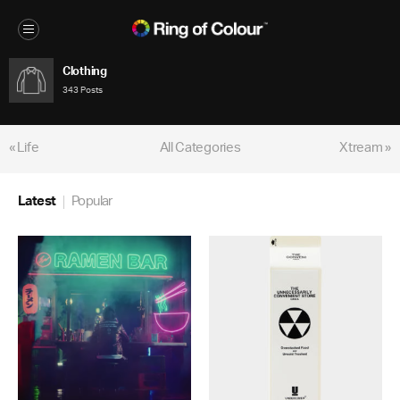
Clothing
343 Posts
« Life
All Categories
Xtream »
Latest
Popular