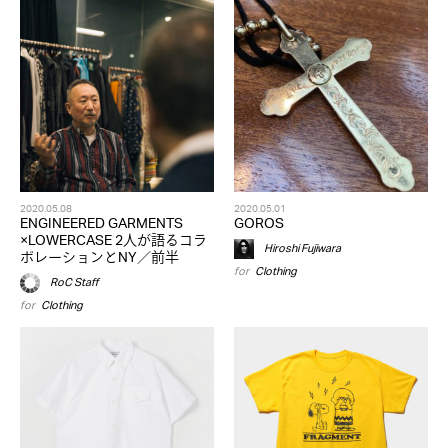
2020.05.08
2020.05.01
ENGINEERED GARMENTS
GOROS
×LOWERCASE 2人が語るコラ
Hiroshi Fujiwara
ボレーションとNY／前半
for
Clothing
RoC Staff
for
Clothing