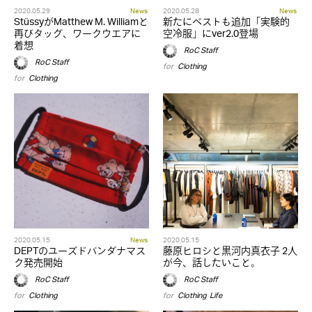
2020.05.29
News
2020.05.28
News
StüssyがMatthew M. Williamと
新たにベストも追加「実験的
再びタッグ、ワークウエアに
空冷服」にver2.0登場
着想
RoC Staff
RoC Staff
for
Clothing
for
Clothing
2020.05.15
News
2020.05.15
DEPTのユーズドバンダナマス
藤原ヒロシと黒河内真衣子 2人
ク発売開始
が今、話したいこと。
RoC Staff
RoC Staff
for
Clothing
for
Clothing
,
Life