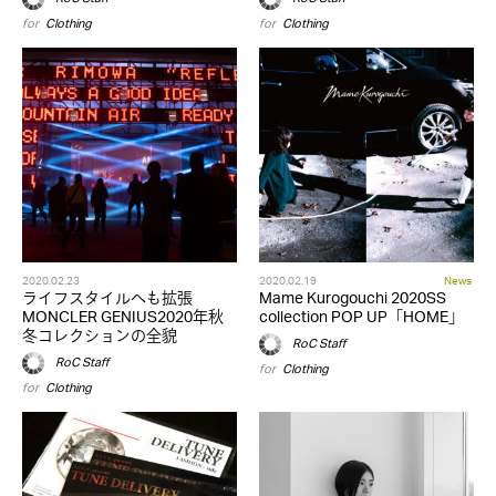
for
Clothing
for
Clothing
2020.02.23
2020.02.19
News
ライフスタイルへも拡張
Mame Kurogouchi 2020SS
MONCLER GENIUS2020年秋
collection POP UP「HOME」
冬コレクションの全貌
RoC Staff
RoC Staff
for
Clothing
for
Clothing