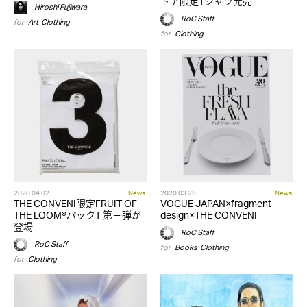
トア限定Tシャツ発売
Hiroshi Fujiwara
RoC Staff
for
Art
,
Clothing
for
Clothing
2020.04.02
News
2020.03.29
News
THE CONVENI限定FRUIT OF
VOGUE JAPAN×fragment
THE LOOM®パックT 第三弾が
design×THE CONVENI
登場
RoC Staff
RoC Staff
for
Books
,
Clothing
for
Clothing