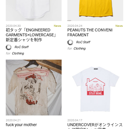
2020.04.30
News
2020.04.24
News
初タッグ「ENGINEERED
PEANUTS THE CONVENI
GARMENTS×LOWERCASE」
FRAGMENT
新定番シャツを制作
RoC Staff
RoC Staff
for
Clothing
for
Clothing
2020.04.21
2020.04.17
fuck your mother
UNDERCOVERがオンラインス