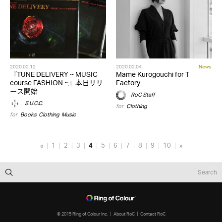
2020.02.12
2020.02.04
News
『TUNE DELIVERY ~ MUSIC
Mame Kurogouchi for T
course FASHION ~』本日リリ
Factory
ース開始
RoC Staff
S.U.C.C.
for
Clothing
for
Books
,
Clothing
,
Music
«
1
2
3
4
5
6
7
8
9
10
»
© 2015 Ring of Colour Inc.
About RoC
Contact RoC