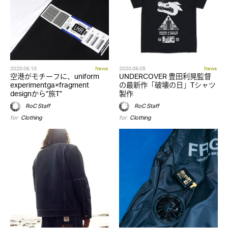
2020.06.10
News
2020.06.05
News
空港がモチーフに、uniform
UNDERCOVER 豊田利晃監督
experimentga×fragment
の最新作「破壊の日」Tシャツ
designから”旅T”
製作
RoC Staff
RoC Staff
for
Clothing
for
Clothing