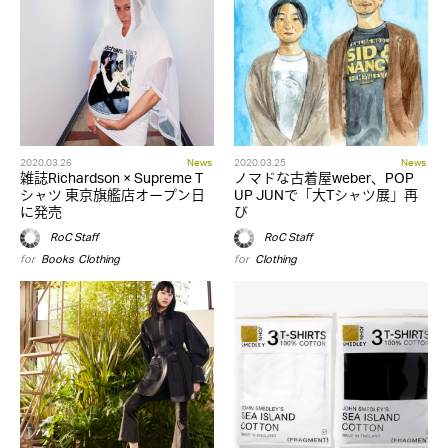
2020.03.26
News
2020.03.25
News
雑誌Richardson × Supreme T
ノマドな古着屋weber、POP
シャツ 東京旗艦店オープン日
UP JUNで「大Tシャツ展」再
に発売
び
RoC Staff
RoC Staff
for
Books
,
Clothing
for
Clothing