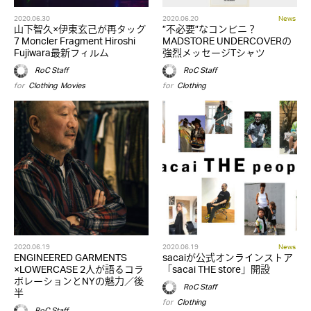
2020.06.30
2020.06.20
News
山下智久×伊東玄己が再タッグ
”不必要”なコンビニ？
7 Moncler Fragment Hiroshi
MADSTORE UNDERCOVERの
Fujiwara最新フィルム
強烈メッセージTシャツ
RoC Staff
RoC Staff
for
Clothing
,
Movies
for
Clothing
2020.06.19
2020.06.19
News
ENGINEERED GARMENTS
sacaiが公式オンラインストア
×LOWERCASE 2人が語るコラ
「sacai THE store」開設
ボレーションとNYの魅力／後
RoC Staff
半
for
Clothing
RoC Staff