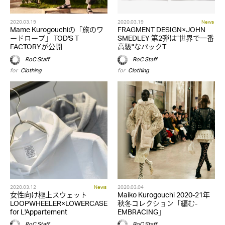
2020.03.19
2020.03.19
News
Mame Kurogouchiの「旅のワ
FRAGMENT DESIGN×JOHN
ードローブ」 TOD'S T
SMEDLEY 第2弾は”世界で一番
FACTORYが公開
高級"なパックT
RoC Staff
RoC Staff
for
Clothing
for
Clothing
2020.03.12
News
2020.03.04
女性向け極上スウェット
Maiko Kurogouchi 2020-21年
LOOPWHEELER×LOWERCASE
秋冬コレクション「編む-
for L'Appartement
EMBRACING」
RoC Staff
RoC Staff