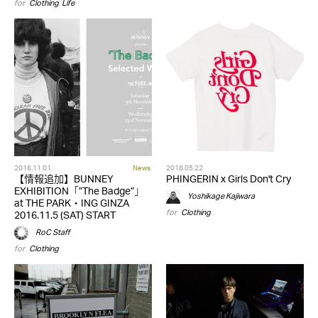
for
Clothing
,
Life
2016.11.01
News
2018.05.22
【情報追加】BUNNEY
PHINGERIN x Girls Don't Cry
EXHIBITION「”The Badge”」
Yoshikage Kajiwara
at THE PARK・ING GINZA
for
Clothing
2016.11.5 (SAT) START
RoC Staff
for
Clothing