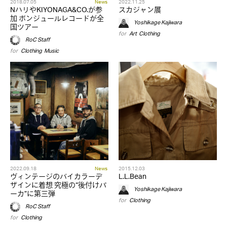
2018.07.05
News
2022.11.25
NハリやKIYONAGA&CO.が参
スカジャン展
加 ボンジュールレコードが全
Yoshikage Kajiwara
国ツアー
for
Art
,
Clothing
RoC Staff
for
Clothing
,
Music
2022.09.18
News
2015.12.03
ヴィンテージのバイカラーデ
L.L.Bean
ザインに着想 究極の“後付けパ
Yoshikage Kajiwara
ーカ”に第三弾
for
Clothing
RoC Staff
for
Clothing