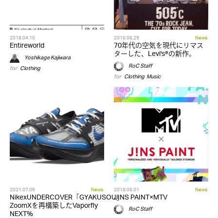
2018.04.10
2016.06.29
News
Entireworld
70年代の空気を現代にリマス
ターした、Levi's®の新作。
Yoshikage Kajiwara
RoC Staff
for
Clothing
for
Clothing
,
Music
2021.07.09
News
2018.06.01
News
NikexUNDERCOVER「GYAKUSOU」
JINS PAINT×MTV
ZoomXを再構築したVaporfly
RoC Staff
NEXT%