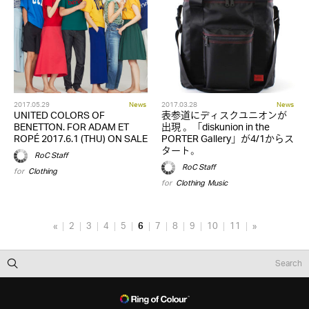
2017.05.29
News
2017.03.28
News
UNITED COLORS OF
表参道にディスクユニオンが
BENETTON. FOR ADAM ET
出現 。「diskunion in the
ROPÉ 2017.6.1 (THU) ON SALE
PORTER Gallery」が4/1からス
タート。
RoC Staff
RoC Staff
for
Clothing
for
Clothing
,
Music
«
2
3
4
5
6
7
8
9
10
11
»