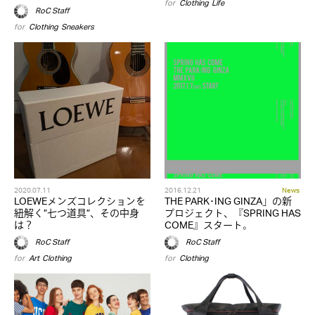
for
Clothing
,
Life
RoC Staff
for
Clothing
,
Sneakers
2020.07.11
2016.12.21
News
LOEWEメンズコレクションを
THE PARK･ING GINZA」の新
紐解く”七つ道具”、その中身
プロジェクト、『SPRING HAS
は？
COME』スタート。
RoC Staff
RoC Staff
for
Art
,
Clothing
for
Clothing