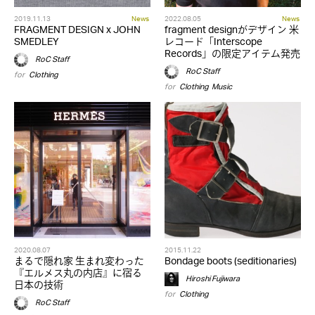
2019.11.13
News
2022.08.05
News
FRAGMENT DESIGN x JOHN
fragment designがデザイン 米
SMEDLEY
レコード「Interscope
Records」の限定アイテム発売
RoC Staff
RoC Staff
for
Clothing
for
Clothing
,
Music
2020.08.07
2015.11.22
まるで隠れ家 生まれ変わった
Bondage boots (seditionaries)
『エルメス丸の内店』に宿る
Hiroshi Fujiwara
日本の技術
for
Clothing
RoC Staff