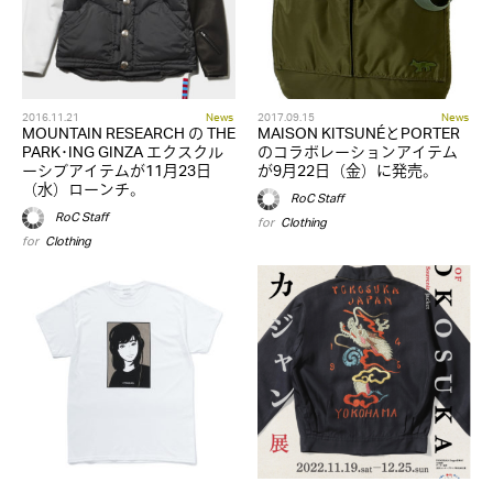
2016.11.21
News
2017.09.15
News
MOUNTAIN RESEARCH の THE
MAISON KITSUNÉとPORTER
PARK･ING GINZA エクスクル
のコラボレーションアイテム
ーシブアイテムが11月23日
が9月22日（金）に発売。
（水）ローンチ。
RoC Staff
RoC Staff
for
Clothing
for
Clothing