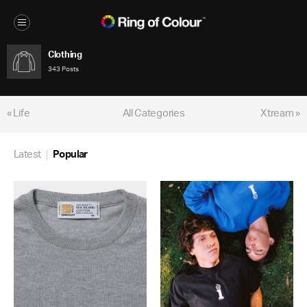
Clothing
343 Posts
« Life
All Categories
Xtream »
Latest
Popular