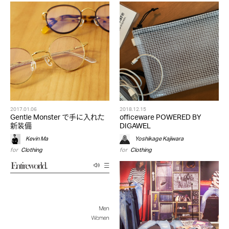
2017.01.06
2018.12.15
Gentle Monster で手に入れた
officeware POWERED BY
新装備
DIGAWEL
Kevin Ma
Yoshikage Kajiwara
for
Clothing
for
Clothing