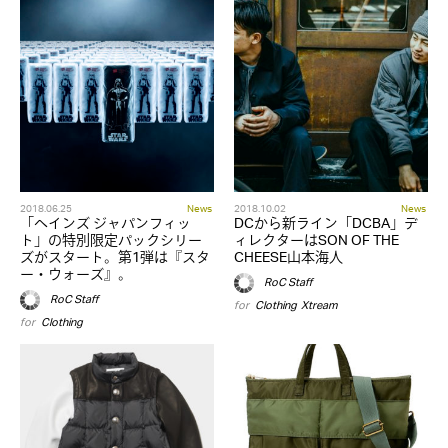
2018.06.25
News
2018.10.02
News
「ヘインズ ジャパンフィッ
DCから新ライン「DCBA」デ
ト」の特別限定パックシリー
ィレクターはSON OF THE
ズがスタート。第1弾は『スタ
CHEESE山本海人
ー・ウォーズ』。
RoC Staff
RoC Staff
for
Clothing
,
Xtream
for
Clothing