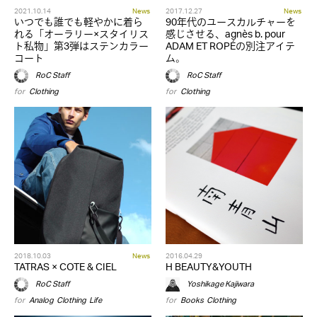
2021.10.14
News
2017.12.27
News
いつでも誰でも軽やかに着ら
90年代のユースカルチャーを
れる「オーラリー×スタイリス
感じさせる、agnès b. pour
ト私物」第3弾はステンカラー
ADAM ET ROPÉの別注アイテ
コート
ム。
RoC Staff
RoC Staff
for
Clothing
for
Clothing
2018.10.03
News
2016.04.29
TATRAS × COTE & CIEL
H BEAUTY&YOUTH
RoC Staff
Yoshikage Kajiwara
for
Analog
,
Clothing
,
Life
for
Books
,
Clothing