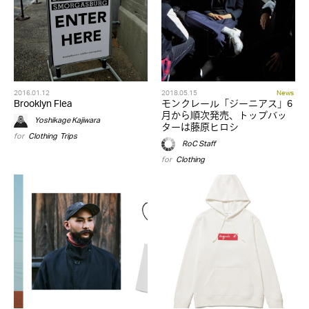
2016.01.12
2018.05.15
News
Brooklyn Flea
モンクレール「ジーニアス」6
月から順次発売、トップバッ
Yoshikage Kajiwara
ターは藤原ヒロシ
for
Clothing
,
Trips
RoC Staff
for
Clothing