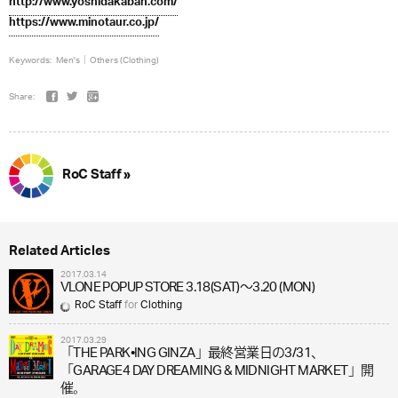
http://www.yoshidakaban.com/
https://www.minotaur.co.jp/
Keywords:
Men's
Others (Clothing)
Share:
RoC Staff »
Related Articles
2017.03.14
VLONE POPUP STORE 3.18(SAT)～3.20 (MON)
RoC Staff
for
Clothing
2017.03.29
「THE PARK•ING GINZA」最終営業日の3/31、
「GARAGE4 DAY DREAMING & MIDNIGHT MARKET」開
催。