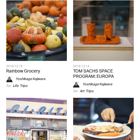
2016.12.15
2016.12.14
Rainbow Grocery
TOM SACHS SPACE
PROGRAM: EUROPA
Yoshikage Kajiwara
Yoshikage Kajiwara
for
Life
,
Trips
for
Art
,
Trips