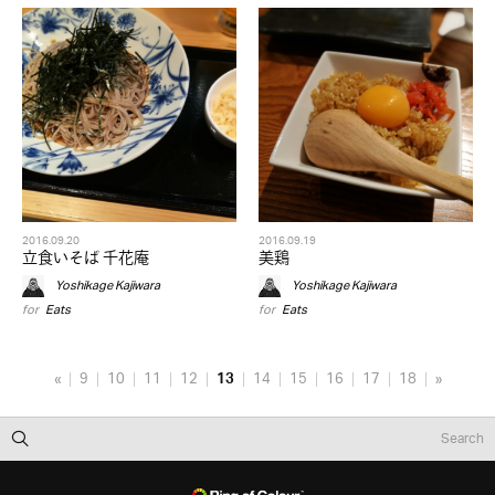
2016.09.20
2016.09.19
立食いそば 千花庵
美鶏
Yoshikage Kajiwara
Yoshikage Kajiwara
for
Eats
for
Eats
«
9
10
11
12
13
14
15
16
17
18
»