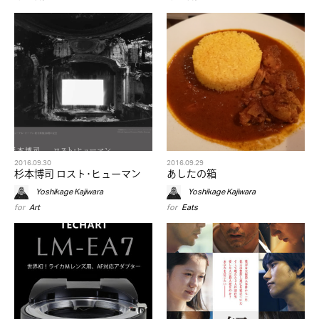
2016.09.30
2016.09.29
杉本博司 ロスト･ヒューマン
あしたの箱
Yoshikage Kajiwara
Yoshikage Kajiwara
for
Art
for
Eats