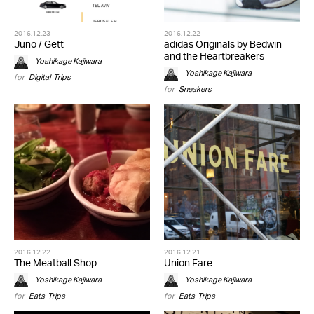
2016.12.23
2016.12.22
Juno / Gett
adidas Originals by Bedwin
and the Heartbreakers
Yoshikage Kajiwara
Yoshikage Kajiwara
for
Digital
,
Trips
for
Sneakers
2016.12.22
2016.12.21
The Meatball Shop
Union Fare
Yoshikage Kajiwara
Yoshikage Kajiwara
for
Eats
,
Trips
for
Eats
,
Trips