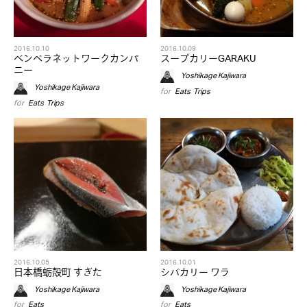
2016.10.10
2016.10.09
ベンベラネットワークカンパ
スープカリーGARAKU
ニー
Yoshikage Kajiwara
Yoshikage Kajiwara
for
Eats
,
Trips
for
Eats
,
Trips
2016.10.05
2016.10.01
日本橋蛎殻町 すぎた
シバカリー ワラ
Yoshikage Kajiwara
Yoshikage Kajiwara
for
Eats
for
Eats