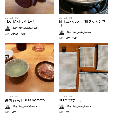
2016.11.06
2016.11.05
TECHART LM-EA7
陳玉華ハルメ 元祖タッカンマ
リ
Yoshikage Kajiwara
Yoshikage Kajiwara
for
Digital
,
Trips
for
Eats
,
Trips
2016.11.02
2016.11.01
寿司 㐂邑＋GEM by moto
100均のポーチ
Yoshikage Kajiwara
Yoshikage Kajiwara
for
Eats
for
Life