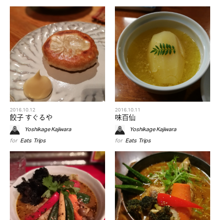
2016.10.12
2016.10.11
餃子 すぐるや
味百仙
Yoshikage Kajiwara
Yoshikage Kajiwara
for
Eats
,
Trips
for
Eats
,
Trips