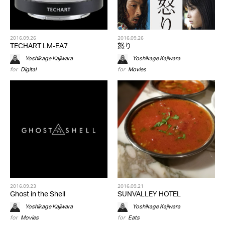
2016.09.26
2016.09.26
TECHART LM-EA7
怒り
Yoshikage Kajiwara
Yoshikage Kajiwara
for
Digital
for
Movies
2016.09.23
2016.09.21
Ghost in the Shell
SUNVALLEY HOTEL
Yoshikage Kajiwara
Yoshikage Kajiwara
for
Movies
for
Eats