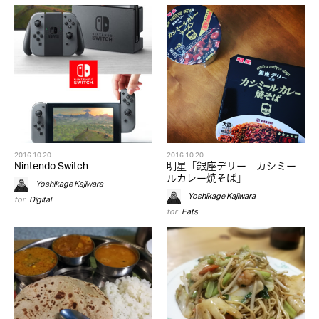
2016.10.20
2016.10.20
Nintendo Switch
明星「銀座デリー カシミー
ルカレー焼そば」
Yoshikage Kajiwara
Yoshikage Kajiwara
for
Digital
for
Eats