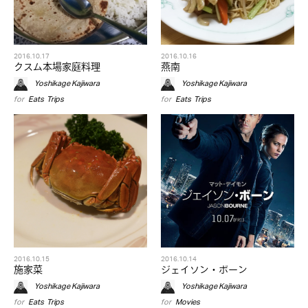
2016.10.17
2016.10.16
クスム本場家庭料理
燕南
Yoshikage Kajiwara
Yoshikage Kajiwara
for
Eats
,
Trips
for
Eats
,
Trips
2016.10.15
2016.10.14
施家菜
ジェイソン・ボーン
Yoshikage Kajiwara
Yoshikage Kajiwara
for
Eats
,
Trips
for
Movies