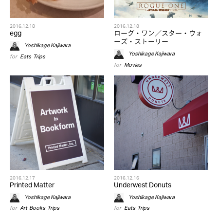
2016.12.18
2016.12.18
egg
ローグ・ワン／スター・ウォ
ーズ・ストーリー
Yoshikage Kajiwara
Yoshikage Kajiwara
for
Eats
,
Trips
for
Movies
2016.12.17
2016.12.16
Printed Matter
Underwest Donuts
Yoshikage Kajiwara
Yoshikage Kajiwara
for
Art
,
Books
,
Trips
for
Eats
,
Trips