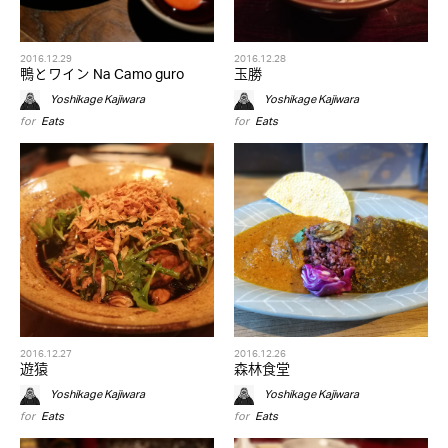
2016.12.29
2016.12.28
鴨とワイン Na Camo guro
玉勝
Yoshikage Kajiwara
Yoshikage Kajiwara
for
Eats
for
Eats
2016.12.27
2016.12.26
遊猿
森林食堂
Yoshikage Kajiwara
Yoshikage Kajiwara
for
Eats
for
Eats