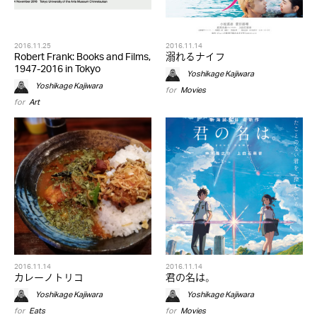
2016.11.25
2016.11.14
Robert Frank: Books and Films,
溺れるナイフ
1947-2016 in Tokyo
Yoshikage Kajiwara
Yoshikage Kajiwara
for
Movies
for
Art
2016.11.14
2016.11.14
カレーノトリコ
君の名は。
Yoshikage Kajiwara
Yoshikage Kajiwara
for
Eats
for
Movies