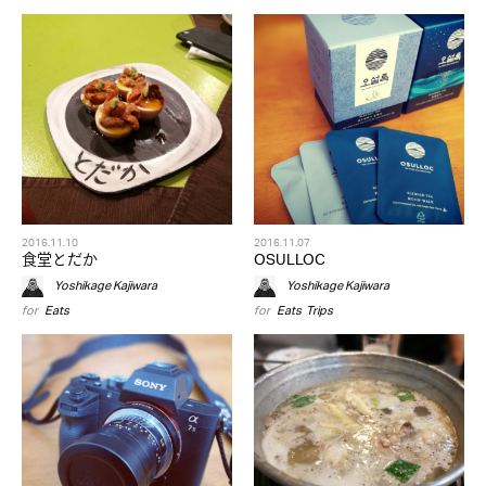
2016.11.10
2016.11.07
食堂とだか
OSULLOC
Yoshikage Kajiwara
Yoshikage Kajiwara
for
Eats
for
Eats
,
Trips