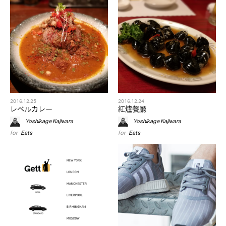
2016.12.25
2016.12.24
レベルカレー
紅爐餐廳
Yoshikage Kajiwara
Yoshikage Kajiwara
for
Eats
for
Eats