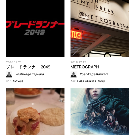
2016.12.21
2016.12.19
ブレードランナー 2049
METROGRAPH
Yoshikage Kajiwara
Yoshikage Kajiwara
for
Movies
for
Eats
,
Movies
,
Trips