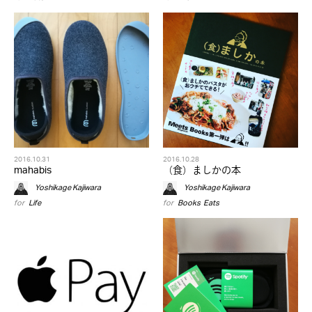
2016.10.31
2016.10.28
mahabis
（食）ましかの本
Yoshikage Kajiwara
Yoshikage Kajiwara
for
Life
for
Books
,
Eats