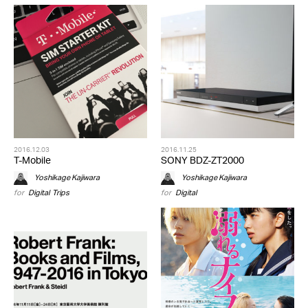
2016.12.03
2016.11.25
T-Mobile
SONY BDZ-ZT2000
Yoshikage Kajiwara
Yoshikage Kajiwara
for
Digital
,
Trips
for
Digital