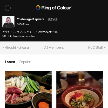
Yoshikage Kajiwara
梶原 由景
1086 Posts
クリエイティブディレクター。"LOWERCASE"代表。
URL:
http://www.lowercase.biz/
« Hiroshi Fujiwara
All Members
RoC Staff »
Latest
Popular