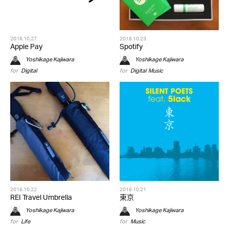
2016.10.27
2016.10.23
Apple Pay
Spotify
Yoshikage Kajiwara
Yoshikage Kajiwara
for
Digital
for
Digital
,
Music
2016.10.22
2016.10.21
REI Travel Umbrella
東京
Yoshikage Kajiwara
Yoshikage Kajiwara
for
Life
for
Music