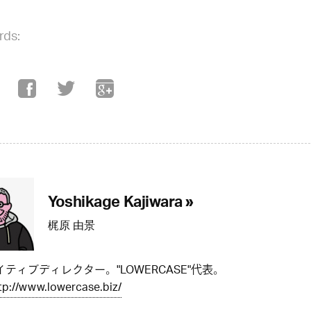
rds:
Yoshikage Kajiwara »
梶原 由景
ティブディレクター。"LOWERCASE"代表。
tp://www.lowercase.biz/