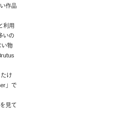
い作品
と利用
多いの
ない物
tus
ったけ
ser」で
を見て