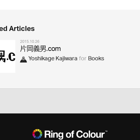
ed Articles
2015.10.26
片岡義男.com
Yoshikage Kajiwara
for
Books