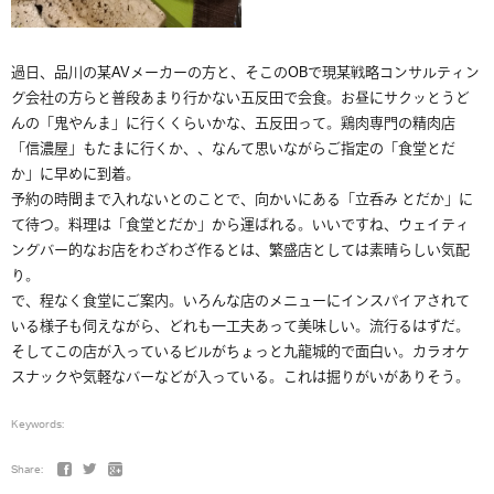
過日、品川の某AVメーカーの方と、そこのOBで現某戦略コンサルティン
グ会社の方らと普段あまり行かない五反田で会食。お昼にサクッとうど
んの「鬼やんま」に行くくらいかな、五反田って。鶏肉専門の精肉店
「信濃屋」もたまに行くか、、なんて思いながらご指定の「食堂とだ
か」に早めに到着。
予約の時間まで入れないとのことで、向かいにある「立呑み とだか」に
て待つ。料理は「食堂とだか」から運ばれる。いいですね、ウェイティ
ングバー的なお店をわざわざ作るとは、繁盛店としては素晴らしい気配
り。
で、程なく食堂にご案内。いろんな店のメニューにインスパイアされて
いる様子も伺えながら、どれも一工夫あって美味しい。流行るはずだ。
そしてこの店が入っているビルがちょっと九龍城的で面白い。カラオケ
スナックや気軽なバーなどが入っている。これは掘りがいがありそう。
Keywords:
Share: