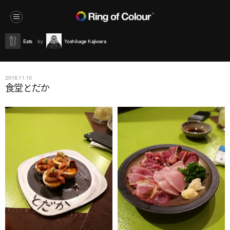
Eats
Yoshikage Kajiwara
2016.11.10
食堂とだか