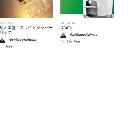
2016.01.30
2016.01.02
紀ノ国屋 スライドジッパー
Drumi
バッグ
Yoshikage Kajiwara
Yoshikage Kajiwara
for
Life
,
Trips
for
Trips