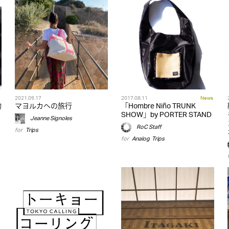
2021.09.17
2017.08.11
News
物
マヨルカへの旅行
「Hombre Niño TRUNK
SHOW」by PORTER STAND
Jeanne Signoles
RoC Staff
for
Trips
for
Analog
,
Trips