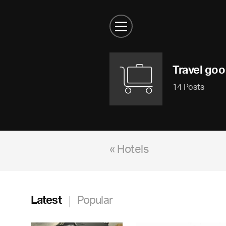
Travel go
14 Posts
« Hotels
Latest
Popular