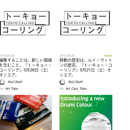
2016.05.28
2016.05.20
News
編集することは、新しい価値
移動の歴史は、ルイ・ヴィト
を生むこと。『トーキョー・
ンの歴史。『トーキョー・コ
コーリング』5月28日（土）
ーリング』5月21日（土）オ
オンエア。
ンエア。
RoC Staff
RoC Staff
for
Art
,
Trips
for
Art
,
Cars
,
Trips