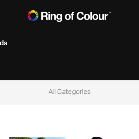
ods
All Categories