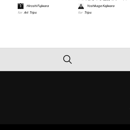
Hiroshi Fujiwara
Yoshikage Kajiwara
for
Art
,
Trips
for
Trips