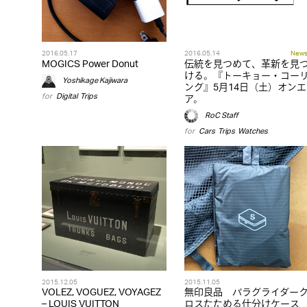
2016.05.17
2016.05.14
New
MOGICS Power Donut
伝統を見つめて、革新を見
ける。『トーキョー・コー
Yoshikage Kajiwara
ング』5月14日（土）オンエ
for
Digital
,
Trips
ア。
RoC Staff
for
Cars
,
Trips
,
Watches
2015.12.05
2015.11.05
VOLEZ, VOGUEZ, VOYAGEZ
無印良品 パラグライダー
– LOUIS VUITTON
ロスたためる仕分けケース