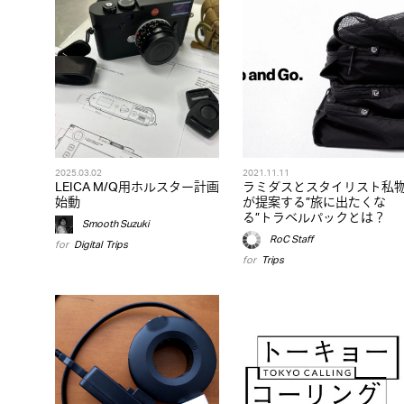
2025.03.02
2021.11.11
LEICA M/Q用ホルスター計画
ラミダスとスタイリスト私
始動
が提案する”旅に出たくな
る”トラベルパックとは？
Smooth Suzuki
RoC Staff
for
Digital
,
Trips
for
Trips