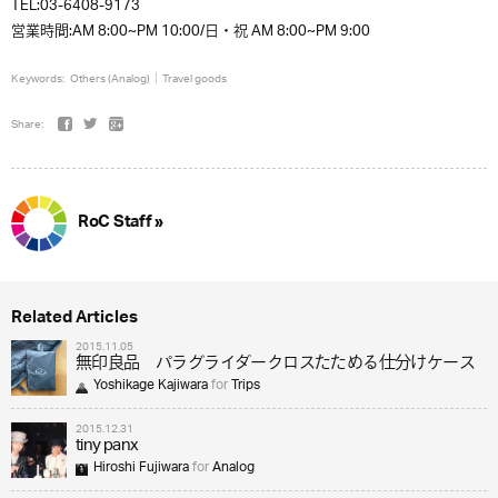
TEL:03-6408-9173
営業時間:AM 8:00~PM 10:00/日・祝 AM 8:00~PM 9:00
Keywords:
Others (Analog)
Travel goods
Share:
RoC Staff »
Related Articles
2015.11.05
無印良品 パラグライダークロスたためる仕分けケース
Yoshikage Kajiwara
for
Trips
2015.12.31
tiny panx
Hiroshi Fujiwara
for
Analog