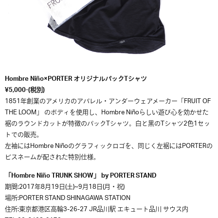
Hombre Niño×PORTER オリジナルパックTシャツ
¥5,000-(税別)
1851年創業のアメリカのアパレル・アンダーウェアメーカー「FRUIT OF
THE LOOM」 のボディを使用し、Hombre Niñoらしい遊び心を効かせた
裾のラウンドカットが特徴のパックTシャツ。白と黒のTシャツ2色1セッ
トでの販売。
左袖にはHombre Niñoのグラフィックロゴを、同じく左裾にはPORTERの
ピスネームが配された特別仕様。
「Hombre Niño TRUNK SHOW」 by PORTER STAND
期間:2017年8月19日(土)~9月18日(月・祝)
場所:PORTER STAND SHINAGAWA STATION
住所:東京都港区高輪3-26-27 JR品川駅 エキュート品川 サウス内