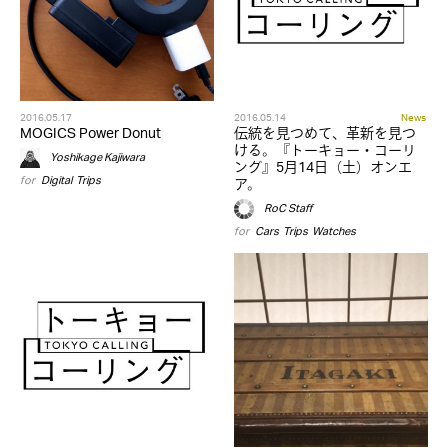
2016.05.17
2016.05.14
News
MOGICS Power Donut
伝統を見つめて、革新を見つ
ける。『トーキョー・コーリ
Yoshikage Kajiwara
ング』5月14日（土）オンエ
for
Digital
,
Trips
ア。
RoC Staff
for
Cars
,
Trips
,
Watches