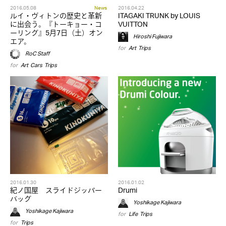
2016.05.08
News
2016.04.22
ルイ・ヴィトンの歴史と革新
ITAGAKI TRUNK by LOUIS
に出会う。『トーキョー・コ
VUITTON
ーリング』5月7日（土）オン
Hiroshi Fujiwara
エア。
for
Art
,
Trips
RoC Staff
for
Art
,
Cars
,
Trips
2016.01.30
2016.01.02
紀ノ国屋 スライドジッパー
Drumi
バッグ
Yoshikage Kajiwara
Yoshikage Kajiwara
for
Life
,
Trips
for
Trips