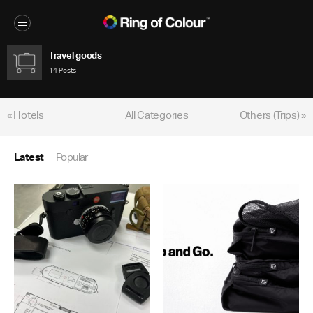
Travel goods
14 Posts
« Hotels
All Categories
Others (Trips) »
Latest
Popular