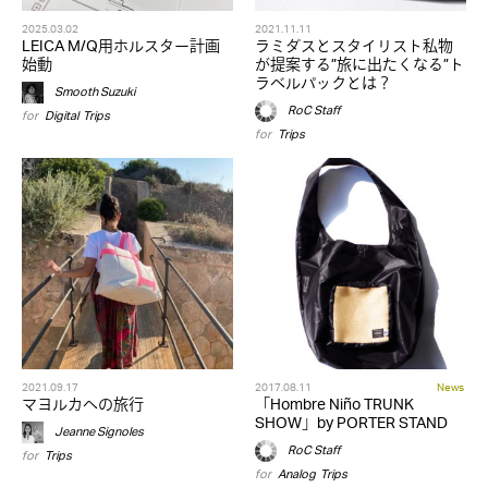
2025.03.02
2021.11.11
LEICA M/Q用ホルスター計画
ラミダスとスタイリスト私物
始動
が提案する”旅に出たくなる”ト
ラベルパックとは？
Smooth Suzuki
RoC Staff
for
Digital
,
Trips
for
Trips
2021.09.17
2017.08.11
News
マヨルカへの旅行
「Hombre Niño TRUNK
SHOW」by PORTER STAND
Jeanne Signoles
RoC Staff
for
Trips
for
Analog
,
Trips