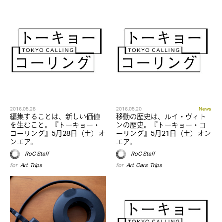
2016.05.28
2016.05.20
News
編集することは、新しい価値
移動の歴史は、ルイ・ヴィト
を生むこと。『トーキョー・
ンの歴史。『トーキョー・コ
コーリング』5月28日（土）オ
ーリング』5月21日（土）オン
ンエア。
エア。
RoC Staff
RoC Staff
for
Art
,
Trips
for
Art
,
Cars
,
Trips