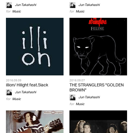
Jun Takahashi
Jun Takahashi
for
Music
for
Music
2016.09.09
2016.09.07
illion/ Hilight feat.5lack
THE STRANGLERS "GOLDEN
BROWN"
Jun Takahashi
Jun Takahashi
for
Music
for
Music