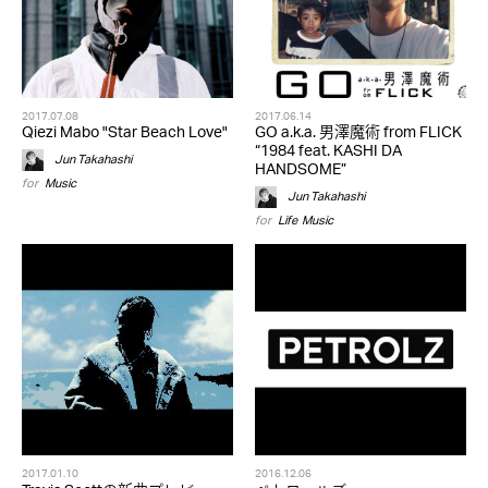
2017.07.08
2017.06.14
Qiezi Mabo "Star Beach Love"
GO a.k.a. 男澤魔術 from FLICK
“1984 feat. KASHI DA
Jun Takahashi
HANDSOME”
for
Music
Jun Takahashi
for
Life
,
Music
2017.01.10
2016.12.06