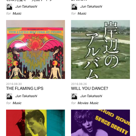
Jun Takahashi
Jun Takahashi
for
Music
for
Music
2016.08.30
2016.08.26
THE FLAMING LIPS
WILL YOU DANCE?
Jun Takahashi
Jun Takahashi
for
Music
for
Movies
,
Music