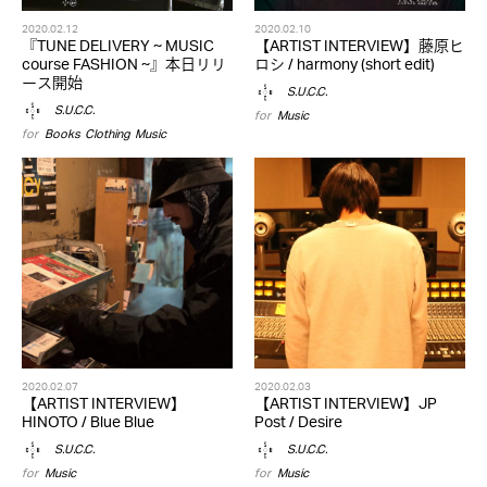
2020.02.12
2020.02.10
『TUNE DELIVERY ~ MUSIC
【ARTIST INTERVIEW】藤原ヒ
course FASHION ~』本日リリ
ロシ / harmony (short edit)
ース開始
S.U.C.C.
S.U.C.C.
for
Music
for
Books
,
Clothing
,
Music
2020.02.07
2020.02.03
【ARTIST INTERVIEW】
【ARTIST INTERVIEW】JP
HINOTO / Blue Blue
Post / Desire
S.U.C.C.
S.U.C.C.
for
Music
for
Music