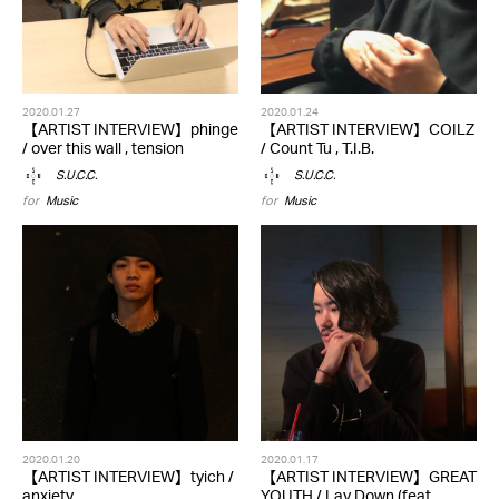
2020.01.27
2020.01.24
【ARTIST INTERVIEW】phinge
【ARTIST INTERVIEW】COILZ
/ over this wall , tension
/ Count Tu , T.I.B.
S.U.C.C.
S.U.C.C.
for
Music
for
Music
2020.01.20
2020.01.17
【ARTIST INTERVIEW】tyich /
【ARTIST INTERVIEW】GREAT
anxiety
YOUTH / Lay Down (feat.