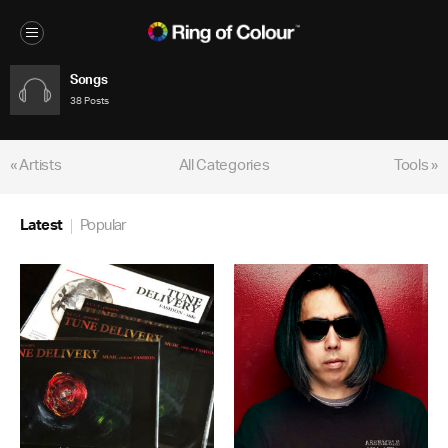
Songs
38 Posts
« Artists
All Categories
Tools »
Latest
Popular