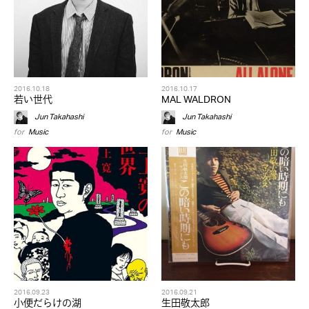
2016.10.18
2016.10.17
若い世代
MAL WALDRON
Jun Takahashi
Jun Takahashi
for
Music
for
Music
2016.09.23
2016.09.21
小便だらけの湖
生田敬太郎