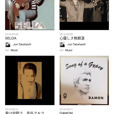
2016.09.06
2016.09.05
SELDA
心優しき無頼漢
Jun Takahashi
Jun Takahashi
for
Music
for
Music
2016.08.31
2016.08.31
君は完璧さ 見岳アキラ
DAMON