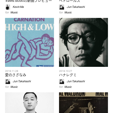
Travis Scottの新曲プレビュー
ペトロールズ
Kevin Ma
Jun Takahashi
for
Music
for
Music
2016.11.28
2016.10.27
愛のさざなみ
ハナレグミ
Jun Takahashi
Jun Takahashi
for
Music
for
Music