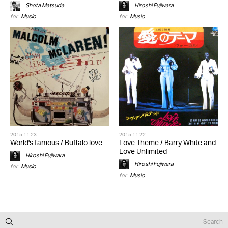
Shota Matsuda
Hiroshi Fujiwara
for
Music
for
Music
2015.11.23
2015.11.22
World's famous / Buffalo love
Love Theme / Barry White and
Love Unlimited
Hiroshi Fujiwara
Hiroshi Fujiwara
for
Music
for
Music