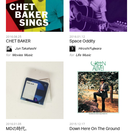
2016.08.25
2016.01.12
CHET BAKER
Space Oddity
Jun Takahashi
Hiroshi Fujiwara
for
Movies
,
Music
for
Life
,
Music
2016.01.05
2015.12.17
MDの時代。
Down Here On The Ground