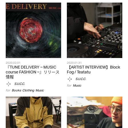
2020.02.01
2020.01.31
『TUNE DELIVERY ~ MUSIC
【ARTIST INTERVIEW】Block
course FASHION ~』リリース
Fog / Teatatu
情報
S.U.C.C.
S.U.C.C.
for
Music
for
Books
,
Clothing
,
Music