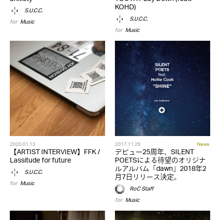
KOHD)
S.U.C.C.
S.U.C.C.
for
Music
for
Music
2020.01.13
2017.11.29
News
【ARTIST INTERVIEW】FFK /
デビュー25周年、SILENT
Lassitude for future
POETSによる待望のオリジナ
ルアルバム「dawn」2018年2
S.U.C.C.
月7日リリース決定。
for
Music
RoC Staff
for
Music