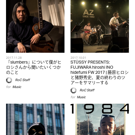
2017.11.28
2017.10.01
「slumbers」について僕がヒ
STÜSSY PRESENTS:
ロシさんから聞いたいくつか
FUJIWARA hiroshi INO
のこと
hidefumi FW 2017 | 藤原ヒロシ
と猪野秀史、夏の終わりのツ
RoC Staff
アーをサマリーする
for
Music
RoC Staff
for
Music