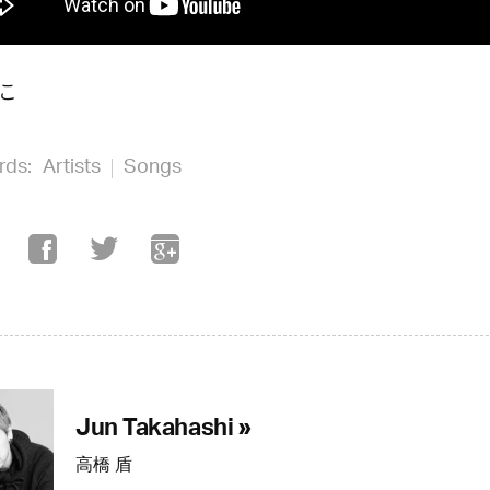
こ
rds:
Artists
Songs
Jun Takahashi »
高橋 盾