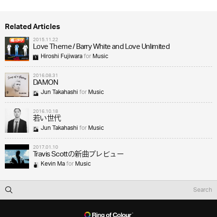
Related Articles
2015.11.22
Love Theme / Barry White and Love Unlimited
Hiroshi Fujiwara
for
Music
2016.08.31
DAMON
Jun Takahashi
for
Music
2016.10.18
若い世代
Jun Takahashi
for
Music
2017.01.10
Travis Scottの新曲プレビュー
Kevin Ma
for
Music