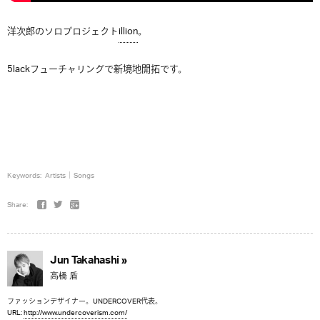
洋次郎のソロプロジェクト
illion
。
5lackフューチャリングで新境地開拓です。
Keywords:
Artists
Songs
Share:
Jun Takahashi »
高橋 盾
ファッションデザイナー。UNDERCOVER代表。
URL:
http://www.undercoverism.com/