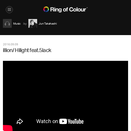
Music
Jun Takahashi
2016.09.09
illion/ Hilight feat.5lack