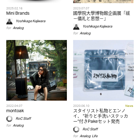
2025.02.16
2023.07.07
Mini Brands
國學院大學博物館企画展「祓
－儀礼と思想－」
Yoshikage Kajiwara
Yoshikage Kajiwara
for
Analog
for
Analog
2022.04.07
2020.06.10
News
montoak
スタイリスト私物とエンノ
イ、 ”祈りと手洗いステッカ
RoC Staff
ー”付きPakeセット発売
for
Analog
RoC Staff
for
Analog
,
Life