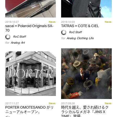
2018.10.27
News
2018.10.03
News
sacai × Polaroid Originals SX-
TATRAS × COTE & CIEL
70
RoC Staff
RoC Staff
for
Analog
,
Clothing
,
Life
for
Analog
,
Art
2017.11.27
News
2017.09.28
News
PORTER OMOTESANDO がリ
時代を越え、愛され続けるク
ニューアルオープン。
ラシカルなメガネ「JINS X
TIME」登場。