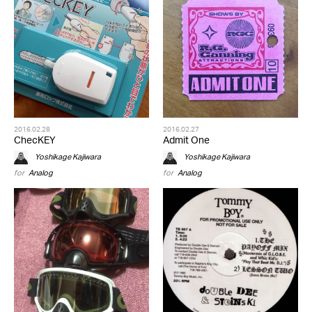
2016.02.28
2016.02.27
ChecKEY
Admit One
Yoshikage Kajiwara
Yoshikage Kajiwara
for
Analog
for
Analog