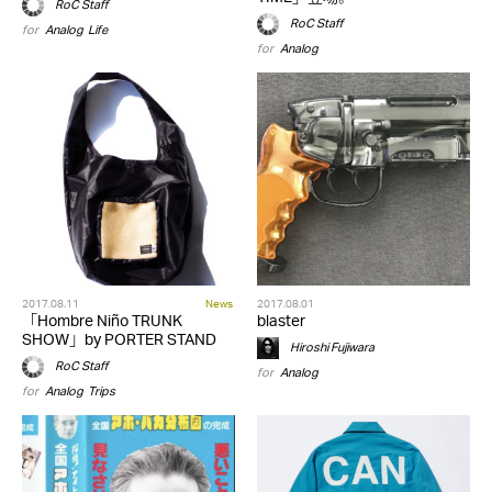
RoC Staff
RoC Staff
for
Analog
,
Life
for
Analog
2017.08.11
News
2017.08.01
「Hombre Niño TRUNK
blaster
SHOW」by PORTER STAND
Hiroshi Fujiwara
RoC Staff
for
Analog
for
Analog
,
Trips