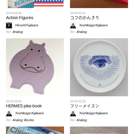
2016.05.06
2016.04.24
Action Figures
コフのかんきり
Hiroshi Fujiwara
Yoshikage Kajiwara
for
Analog
for
Analog
2016.03.03
2016.02.29
HERMES pika book
フリーメイスン
Yoshikage Kajiwara
Yoshikage Kajiwara
for
Analog
,
Books
for
Analog