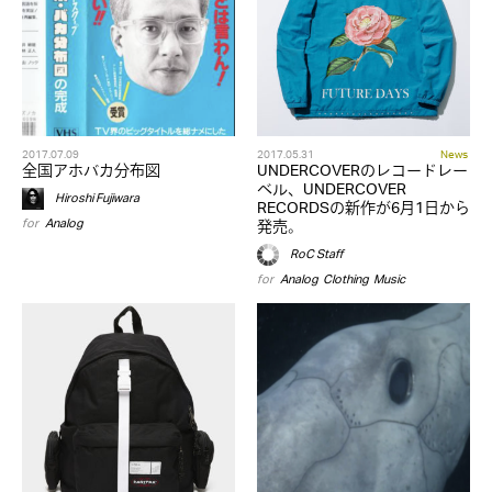
2017.07.09
2017.05.31
News
全国アホバカ分布図
UNDERCOVERのレコードレー
ベル、UNDERCOVER
Hiroshi Fujiwara
RECORDSの新作が6月1日から
for
Analog
発売。
RoC Staff
for
Analog
,
Clothing
,
Music