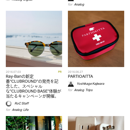
for
Analog
2016.07.03
PR
2016.06.27
Ray-Banの新定
PARTIOAITTA
番“CLUBROUND”の発売を記
Yoshikage Kajiwara
念した、スペシャル
for
Analog
,
Trips
な”CLUBROUND BASE”体験が
当たるキャンペーンが開催。
RoC Staff
for
Analog
,
Life