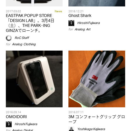
2017.03.02
News
2016.12.21
EASTPAK POPUP STORE
Ghost Shark
「DESIGN LAB」。3月4日
Hiroshi Fujiwara
（土）、THE PARK･ING
for
Analog
,
Art
GINZAでローンチ。
RoC Staff
for
Analog
,
Clothing
2016.09.14
2016.07.11
OMOIDORI
3M コンフォートグリップ グロ
ーブ
Hiroshi Fujiwara
Yoshikage Kajiwara
for
Analog
,
Digital