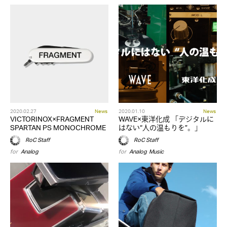
2020.02.27
News
2020.01.10
News
VICTORINOX×FRAGMENT
WAVE×東洋化成 「デジタルに
SPARTAN PS MONOCHROME
はない“人の温もりを”。」
RoC Staff
RoC Staff
for
Analog
for
Analog
,
Music