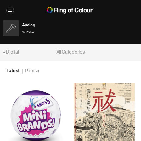
Analog
43 Posts
« Digital
All Categories
Latest
Popular