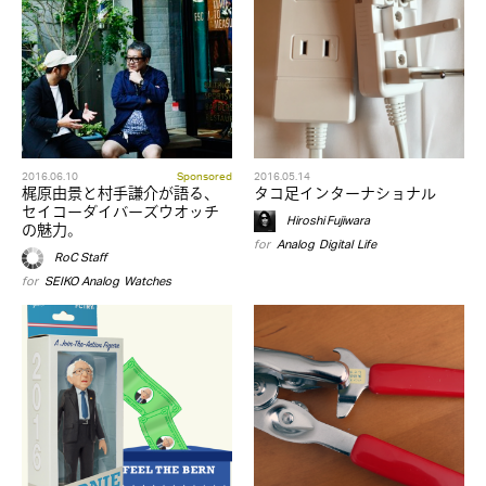
2016.06.10
Sponsored
2016.05.14
梶原由景と村手謙介が語る、
タコ足インターナショナル
セイコーダイバーズウオッチ
Hiroshi Fujiwara
の魅力。
for
Analog
,
Digital
,
Life
RoC Staff
for
SEIKO
,
Analog
,
Watches