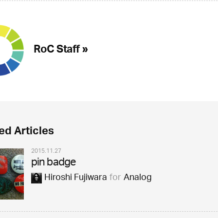
RoC Staff »
ed Articles
2015.11.27
pin badge
Hiroshi Fujiwara
for
Analog