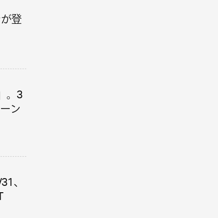
ンが登
B」。3
ローン
/31、
T