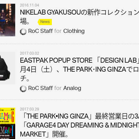
2016.11.04
NIKELAB GYAKUSOUの新作コレクショ
場。
News
RoC Staff
for
Clothing
2017.03.02
EASTPAK POPUP STORE 「DESIGN LA
月4日（土）、THE PARK･ING GINZAで
チ。
RoC Staff
for
Analog
2017.03.29
「THE PARK•ING GINZA」最終営業日の3
「GARAGE4 DAY DREAMING & MIDNIGH
MARKET」開催。