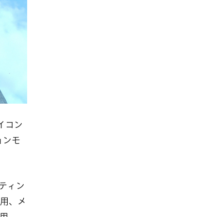
イコン
ョンモ
ーティン
用、メ