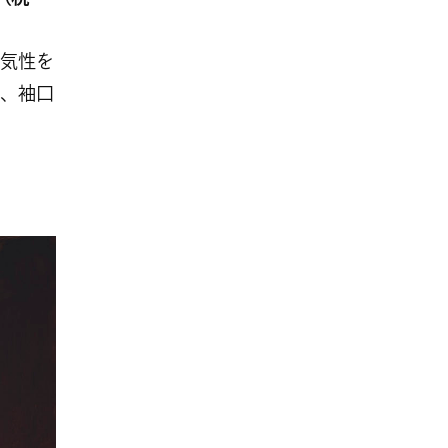
0（税
気性を
、袖口