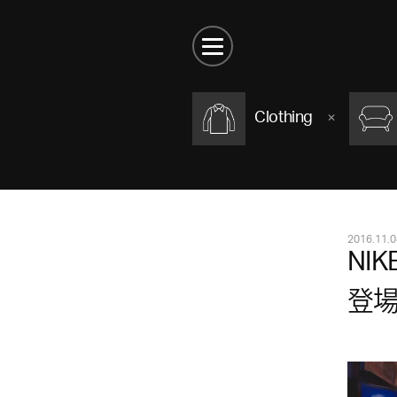
Clothing
2016.11.0
NI
登