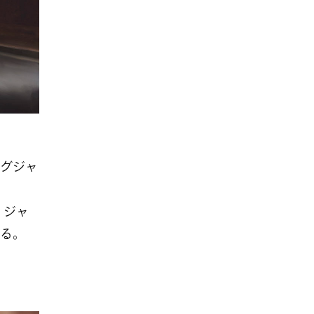
グジャ
、ジャ
る。