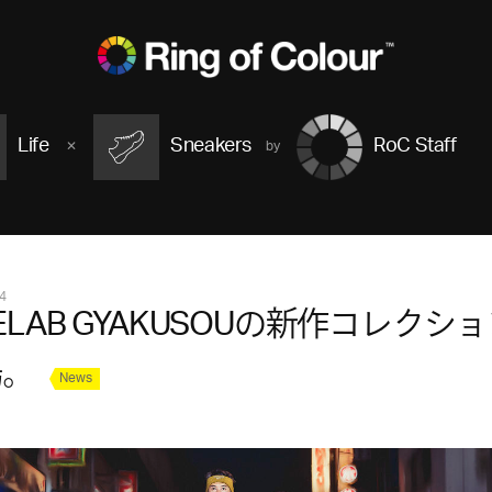
Life
Sneakers
RoC Staff
4
KELAB GYAKUSOUの新作コレクシ
場。
News