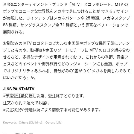
音楽&エンターテイメント・ブランド「MTV」とコラボレート。MTV の
ポップでユニークな世界観をメガネで身につけることが できるデザイン
が実現した。ラインアップはメガネパターン全 25 種類、メガネスタンプ
83 種類、サングラススタンプ全 71 種類という豊富なバリエーションで
展開される。
お馴染みの MTV ロゴをトロピカルな南国調やポップな幾何学調にアレン
ジしたものや、動植物や南国リゾートモチーフに MTV のロゴを組み合わ
せるなど、多様なデザインが用意されてお り、これからの季節、音楽フ
ェスなどのイベントや海外旅行などのレジャーシーンにも最適。ポップ
でオリジナリティあふれる、自分好みの“差がつく”メガネを楽しんでみて
はいかがだろうか。
JINS PAINT×MTV
※予定受注数に達し次第、受注終了となります。
注文から約 2 週間でお届け
※受注状況や発送状況により前後する可能性があります。
Keywords:
Others (Clothing)
Others (Life)