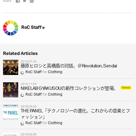
Share:
RoC Staff »
Related Articles
2016.07.25
藤原ヒロシと高橋盾の対話。＠Revolution, Sendai
RoC Staff
for
Clothing
2016.11.04
News
NIKELAB GYAKUSOUの新作コレクションが登場。
RoC Staff
for
Clothing
2018.03.20
THE PANEL「テクノロジーの進化。これからの音楽とフ
ァッション」
RoC Staff
for
Clothing
2018.06.08