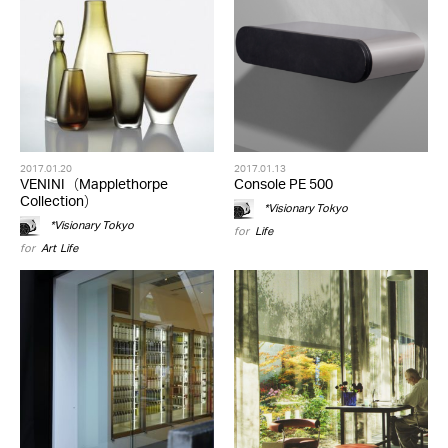
2017.01.20
2017.01.13
VENINI（Mapplethorpe
Console PE 500
Collection）
*Visionary Tokyo
*Visionary Tokyo
for
Life
for
Art
,
Life