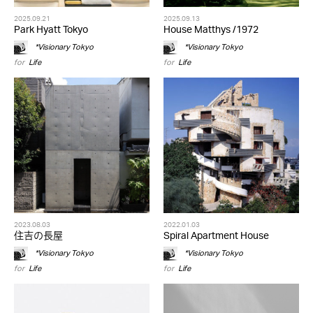
2025.09.21
2025.09.13
Park Hyatt Tokyo
House Matthys /1972
*Visionary Tokyo
*Visionary Tokyo
for
Life
for
Life
2023.08.03
2022.01.03
住吉の長屋
Spiral Apartment House
*Visionary Tokyo
*Visionary Tokyo
for
Life
for
Life