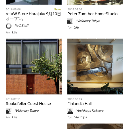
2016.09.06
News
2016.08.01
retaW Store Harajuku 9月10日
Peter Zumthor HomeStudio
オープン。
*Visionary Tokyo
RoC Staff
for
Life
for
Life
2016.07.11
2016.06.24
Rockefeller Guest House
Finlandia Hall
*Visionary Tokyo
Yoshikage Kajiwara
for
Life
for
Life
,
Trips