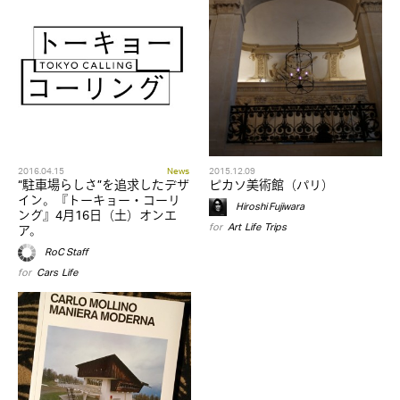
2016.04.15
News
2015.12.09
“駐車場らしさ”を追求したデザ
ピカソ美術館（パリ）
イン。『トーキョー・コーリ
Hiroshi Fujiwara
ング』4月16日（土）オンエ
for
Art
,
Life
,
Trips
ア。
RoC Staff
for
Cars
,
Life