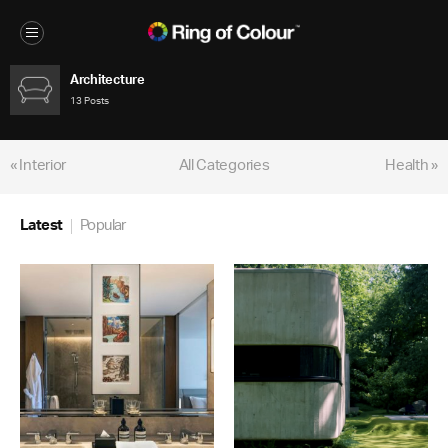
Architecture
13 Posts
« Interior
All Categories
Health »
Latest
Popular