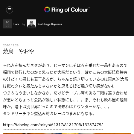
Eats
Yoshikage Kajiwara
2020.12.29
焼鳥 やおや
玉ねぎを挟んだネタがあり、ピーマンにそぼろを乗せた一品もあるので
福岡で修行したのかと思ったが大阪だという。確かにあの大阪焼鳥特有
の汁だくな感じも若干あるが、ちゃんと焼き切っているのは東京的(大阪
は概ねタレと煮たんじゃないかと思えるほど焼き切り感がない)。
つまみもうまいしなかなか。だけどテーブル席のある二階は巡り合わせ
が悪いとちょっと会話が難しい状態にも、、。ま、それも飲み屋の醍醐
味か。階下は別世界だったので出来ればカウンターかな、、。
タンドリーチキン煮込み的カレーはつまみにもなる。
https://tabelog.com/tokyo/A1317/A131705/13237479/