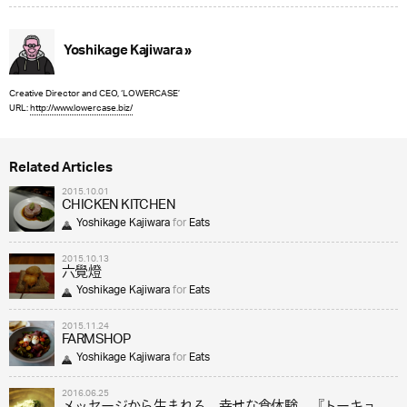
Yoshikage Kajiwara »
Creative Director and CEO, ‘LOWERCASE’
URL:
http://www.lowercase.biz/
Related Articles
2015.10.01
CHICKEN KITCHEN
Yoshikage Kajiwara
for
Eats
2015.10.13
六覺燈
Yoshikage Kajiwara
for
Eats
2015.11.24
FARMSHOP
Yoshikage Kajiwara
for
Eats
2016.06.25