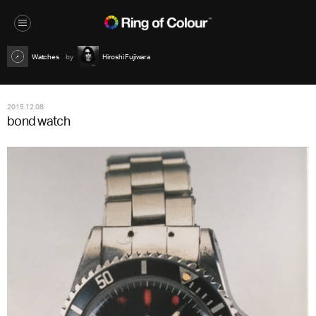
Watches
Hiroshi Fujiwara
2015.12.08
bond watch