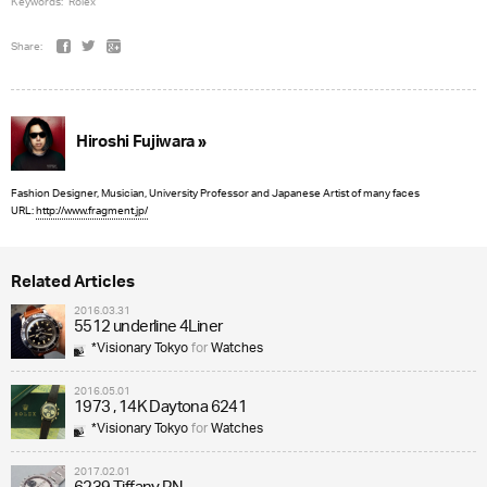
Keywords:
Rolex
Share:
Hiroshi Fujiwara »
Fashion Designer, Musician, University Professor and Japanese Artist of many faces
URL:
http://www.fragment.jp/
Related Articles
2016.03.31
5512 underline 4Liner
*Visionary Tokyo
for
Watches
2016.05.01
1973 , 14K Daytona 6241
*Visionary Tokyo
for
Watches
2017.02.01