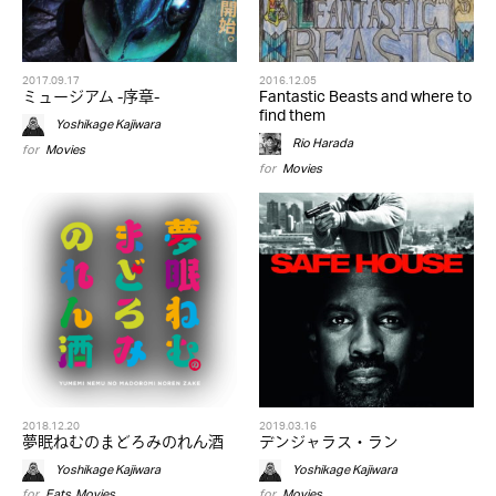
2017.09.17
2016.12.05
ミュージアム -序章-
Fantastic Beasts and where to
find them
Yoshikage Kajiwara
Rio Harada
for
Movies
for
Movies
2018.12.20
2019.03.16
夢眠ねむのまどろみのれん酒
デンジャラス・ラン
Yoshikage Kajiwara
Yoshikage Kajiwara
for
Eats
,
Movies
for
Movies