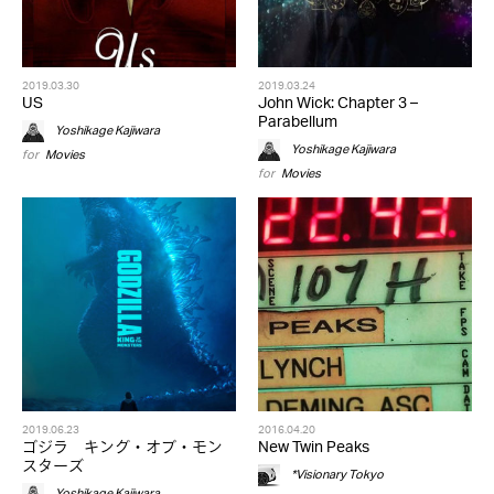
2019.03.30
2019.03.24
US
John Wick: Chapter 3 –
Parabellum
Yoshikage Kajiwara
Yoshikage Kajiwara
for
Movies
for
Movies
2019.06.23
2016.04.20
ゴジラ キング・オブ・モン
New Twin Peaks
スターズ
*Visionary Tokyo
Yoshikage Kajiwara