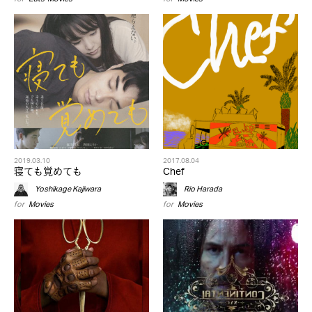
2019.03.10
2017.08.04
寝ても覚めても
Chef
Yoshikage Kajiwara
Rio Harada
for
Movies
for
Movies