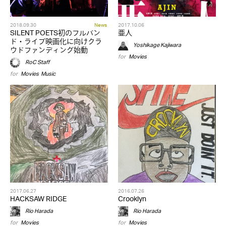
2018.09.30
News
2017.10.06
SILENT POETS初のフルバン
亜人
ド・ライブ映画化に向けクラ
Yoshikage Kajiwara
ウドファンディング始動
for
Movies
RoC Staff
for
Movies
,
Music
2017.06.27
2016.07.26
HACKSAW RIDGE
Crooklyn
Rio Harada
Rio Harada
for
Movies
for
Movies