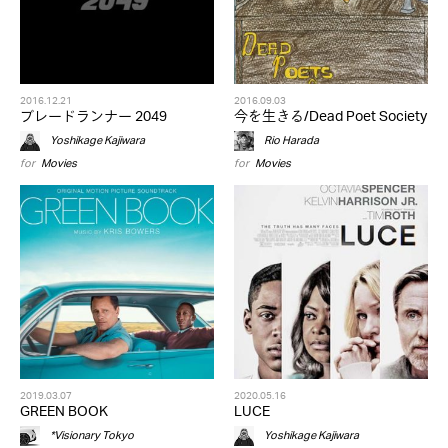
2016.12.21
2016.09.03
ブレードランナー 2049
今を生きる/Dead Poet Society
Yoshikage Kajiwara
Rio Harada
for
Movies
for
Movies
2019.03.07
2020.05.16
GREEN BOOK
LUCE
*Visionary Tokyo
Yoshikage Kajiwara