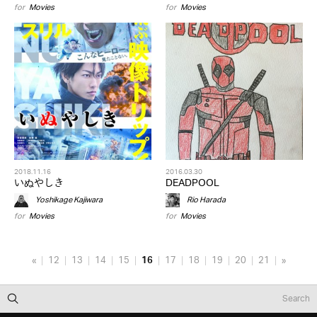
for
Movies
for
Movies
2018.11.16
2016.03.30
いぬやしき
DEADPOOL
Yoshikage Kajiwara
Rio Harada
for
Movies
for
Movies
«
12
13
14
15
16
17
18
19
20
21
»