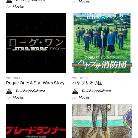
for
Movies
for
Movies
2016.08.15
2023.07.31
Rogue One: A Star Wars Story
ハヤブサ消防団
Yoshikage Kajiwara
Yoshikage Kajiwara
for
Movies
for
Movies