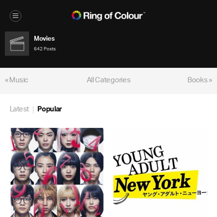
Movies
642 Posts
« Music
All Categories
Books »
Latest
Popular