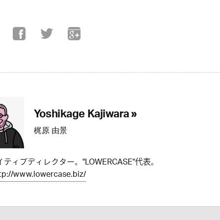
Yoshikage Kajiwara »
梶原 由景
ティブディレクター。"LOWERCASE"代表。
tp://www.lowercase.biz/