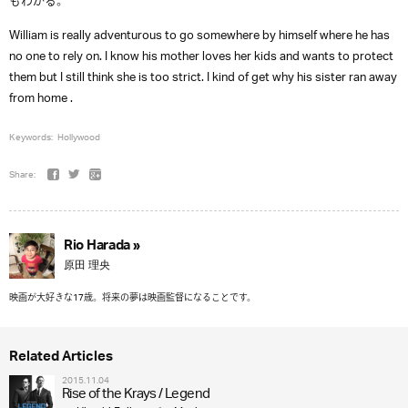
もわかる。
William is really adventurous to go somewhere by himself where he has
no one to rely on. I know his mother loves her kids and wants to protect
them but I still think she is too strict. I kind of get why his sister ran away
from home .
Keywords:
Hollywood
Share:
Rio Harada »
原田 理央
映画が大好きな17歳。将来の夢は映画監督になることです。
Related Articles
2015.11.04
Rise of the Krays / Legend