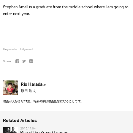
Stephen Amell is a graduate from the middle school where I am going to
enter next year.
Keywords:
Hollywood
Share:
Rio Harada »
原田 理央
映画が大好きな17歳。将来の夢は映画監督になることです。
Related Articles
2015.11.04