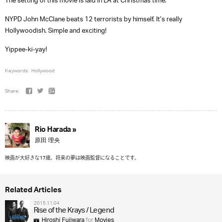
The setting of this movie is laid in LA at Christmas time.
NYPD John McClane beats 12 terrorists by himself. It’s really
Hollywoodish. Simple and exciting!
Yippee-ki-yay!
Keywords:
Hollywood
Share:
Rio Harada »
原田 理央
映画が大好きな17歳。将来の夢は映画監督になることです。
Related Articles
2015.11.04
Rise of the Krays / Legend
Hiroshi Fujiwara
for
Movies