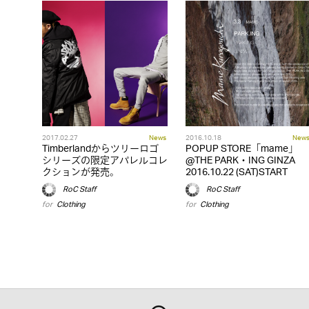
2017.02.27
News
2016.10.18
New
Timberlandからツリーロゴ
POPUP STORE「mame」
シリーズの限定アパレルコレ
@THE PARK・ING GINZA
クションが発売。
2016.10.22 (SAT)START
RoC Staff
RoC Staff
for
Clothing
for
Clothing