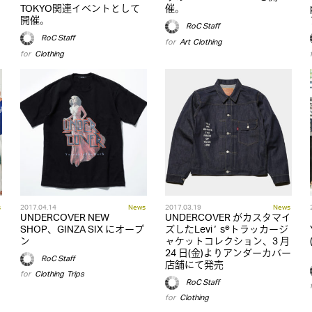
TOKYO関連イベントとして
催。
開催。
RoC Staff
RoC Staff
for
Art
,
Clothing
for
Clothing
s
2017.04.14
News
2017.03.19
News
UNDERCOVER NEW
UNDERCOVER がカスタマイ
SHOP、GINZA SIX にオープ
ズしたLeviʼ s®トラッカージ
ン
ャケットコレクション、3 月
24 日(金)よりアンダーカバー
RoC Staff
店舗にて発売
for
Clothing
,
Trips
RoC Staff
for
Clothing