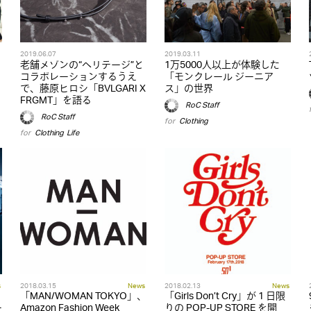
2019.06.07
2019.03.11
老舗メゾンの“ヘリテージ”と
1万5000人以上が体験した
コラボレーションするうえ
「モンクレール ジーニア
で、藤原ヒロシ「BVLGARI X
ス」の世界
FRGMT」を語る
RoC Staff
RoC Staff
for
Clothing
for
Clothing
,
Life
s
2018.03.15
News
2018.02.13
News
「MAN/WOMAN TOKYO」、
「Girls Don’t Cry」が 1 日限
ー
Amazon Fashion Week
りの POP-UP STORE を開