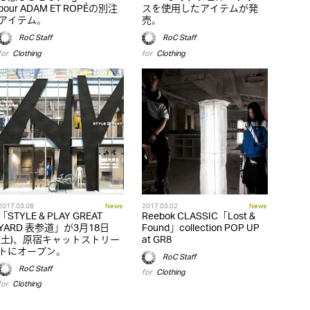
pour ADAM ET ROPÉの別注
スを使用したアイテムが発
アイテム。
売。
RoC Staff
RoC Staff
for
Clothing
for
Clothing
2017.03.08
News
2017.03.02
News
「STYLE & PLAY GREAT
Reebok CLASSIC「Lost &
YARD 表参道」が3月18日
Found」collection POP UP
(土)、原宿キャットストリー
at GR8
トにオープン。
RoC Staff
RoC Staff
for
Clothing
for
Clothing