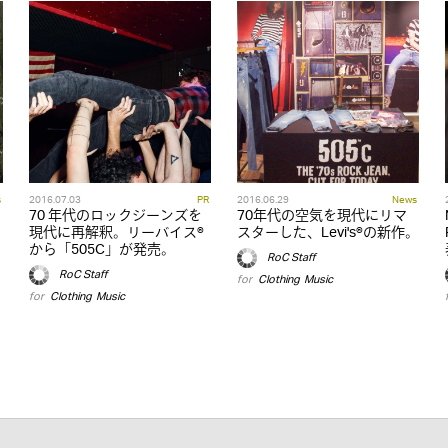
s
2016.07.03
PR
2016.06.29
News
70 年代のロックジーンズを
70年代の空気を現代にリマ
現代に再解釈。リーバイス®
スターした、Levi's®の新作。
から「505C」が発売。
RoC Staff
RoC Staff
for
Clothing
,
Music
for
Clothing
,
Music