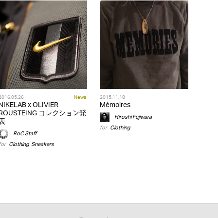
2016.05.26
News
2015.11.18
NIKELAB x OLIVIER
Mémoires
ROUSTEING コレクション発
Hiroshi Fujiwara
表
for
Clothing
RoC Staff
for
Clothing
,
Sneakers