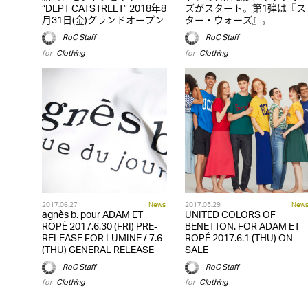
“DEPT CATSTREET” 2018年8
ズがスタート。第1弾は『ス
月31日(金)グランドオープン
ター・ウォーズ』。
RoC Staff
RoC Staff
for
Clothing
for
Clothing
2017.06.27
News
2017.05.29
New
agnès b. pour ADAM ET
UNITED COLORS OF
ROPÉ 2017.6.30 (FRI) PRE-
BENETTON. FOR ADAM ET
RELEASE FOR LUMINE / 7.6
ROPÉ 2017.6.1 (THU) ON
(THU) GENERAL RELEASE
SALE
RoC Staff
RoC Staff
for
Clothing
for
Clothing