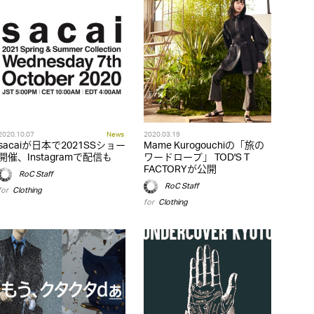
2020.10.07
News
2020.03.19
sacaiが日本で2021SSショー
Mame Kurogouchiの「旅の
開催、Instagramで配信も
ワードローブ」 TOD'S T
FACTORYが公開
RoC Staff
RoC Staff
for
Clothing
for
Clothing