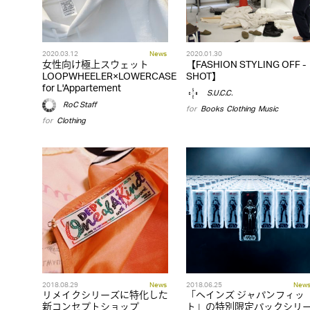
2020.03.12
News
2020.01.30
女性向け極上スウェット
【FASHION STYLING OFF -
LOOPWHEELER×LOWERCASE
SHOT】
for L'Appartement
S.U.C.C.
RoC Staff
for
Books
,
Clothing
,
Music
for
Clothing
2018.08.29
News
2018.06.25
New
リメイクシリーズに特化した
「ヘインズ ジャパンフィッ
新コンセプトショップ
ト」の特別限定パックシリ