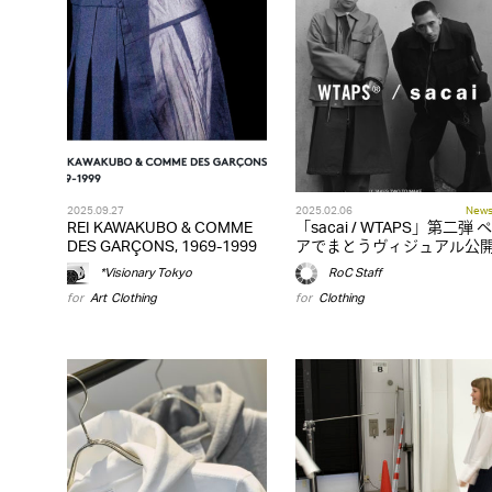
2025.09.27
2025.02.06
New
REI KAWAKUBO & COMME
「sacai / WTAPS」第二弾 ペ
DES GARÇONS, 1969-1999
アでまとうヴィジュアル公
*Visionary Tokyo
RoC Staff
for
Art
,
Clothing
for
Clothing