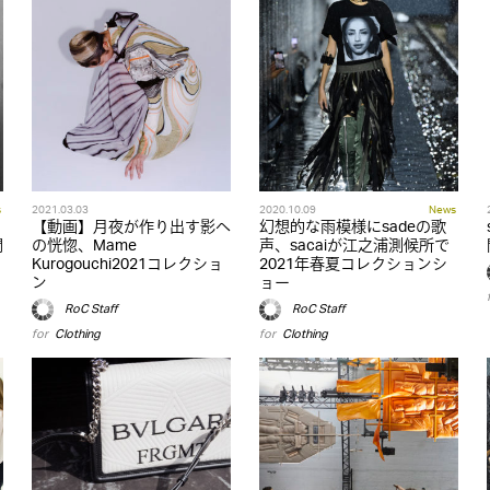
s
2021.03.03
2020.10.09
News
【動画】月夜が作り出す影へ
幻想的な雨模様にsadeの歌
開
の恍惚、Mame
声、sacaiが江之浦測候所で
Kurogouchi2021コレクショ
2021年春夏コレクションシ
ン
ョー
RoC Staff
RoC Staff
for
Clothing
for
Clothing