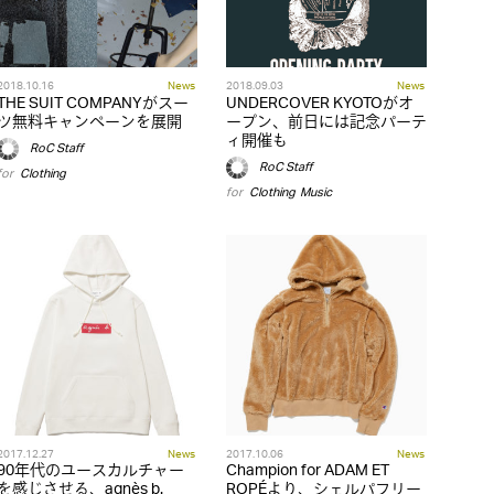
2018.10.16
News
2018.09.03
News
THE SUIT COMPANYがスー
UNDERCOVER KYOTOがオ
ツ無料キャンペーンを展開
ープン、前日には記念パーテ
ィ開催も
RoC Staff
RoC Staff
for
Clothing
for
Clothing
,
Music
2017.12.27
News
2017.10.06
News
90年代のユースカルチャー
Champion for ADAM ET
を感じさせる、agnès b.
ROPÉより、シェルパフリー