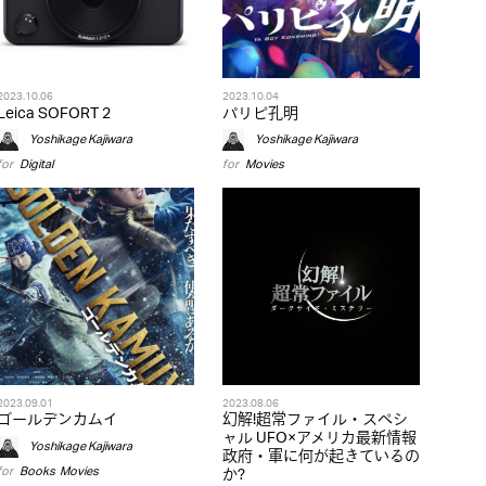
2023.10.06
2023.10.04
Leica SOFORT 2
パリピ孔明
Yoshikage Kajiwara
Yoshikage Kajiwara
for
Digital
for
Movies
2023.09.01
2023.08.06
ゴールデンカムイ
幻解!超常ファイル・スペシ
ャル UFO×アメリカ最新情報
Yoshikage Kajiwara
政府・軍に何が起きているの
for
Books
,
Movies
か?