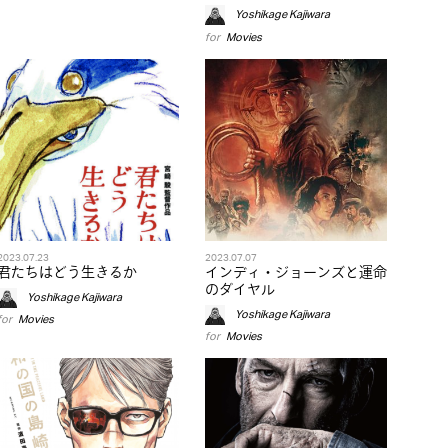
Yoshikage Kajiwara
for
Movies
2023.07.23
2023.07.07
君たちはどう生きるか
インディ・ジョーンズと運命
のダイヤル
Yoshikage Kajiwara
Yoshikage Kajiwara
for
Movies
for
Movies