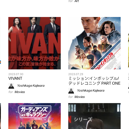
for
Art
2023.07.30
2023.07.29
VIVANT
ミッション:インポッシブル/
デッドレコニング PART ONE
Yoshikage Kajiwara
Yoshikage Kajiwara
for
Movies
for
Movies