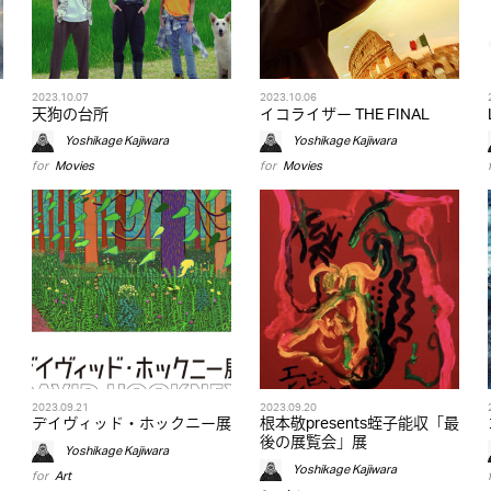
2023.10.07
2023.10.06
天狗の台所
イコライザー THE FINAL
Yoshikage Kajiwara
Yoshikage Kajiwara
for
Movies
for
Movies
2023.09.21
2023.09.20
デイヴィッド・ホックニー展
根本敬presents蛭⼦能収「最
後の展覧会」展
Yoshikage Kajiwara
Yoshikage Kajiwara
for
Art