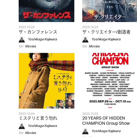
2023.10.24
2023.10.23
ザ・カンファレンス
ザ・クリエイター/創造者
Yoshikage Kajiwara
Yoshikage Kajiwara
for
Movies
for
Movies
2023.10.04
2023.10.03
ミステリと言う勿れ
20 YEARS OF HIDDEN
CHAMPION Group Show
Yoshikage Kajiwara
Yoshikage Kajiwara
for
Movies