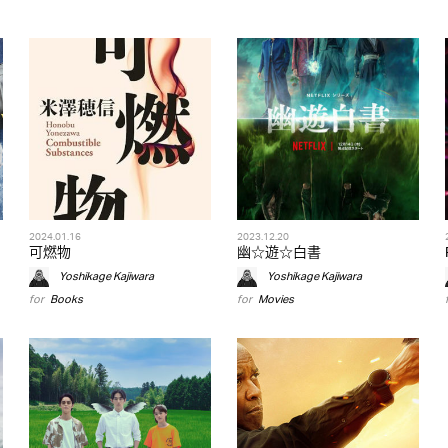
2024.01.16
2023.12.20
可燃物
幽☆遊☆白書
Yoshikage Kajiwara
Yoshikage Kajiwara
for
Books
for
Movies