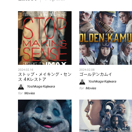
2024.02.16
2024.02.08
ストップ・メイキング・セン
ゴールデンカムイ
ス ４Kレストア
Yoshikage Kajiwara
Yoshikage Kajiwara
for
Movies
for
Movies