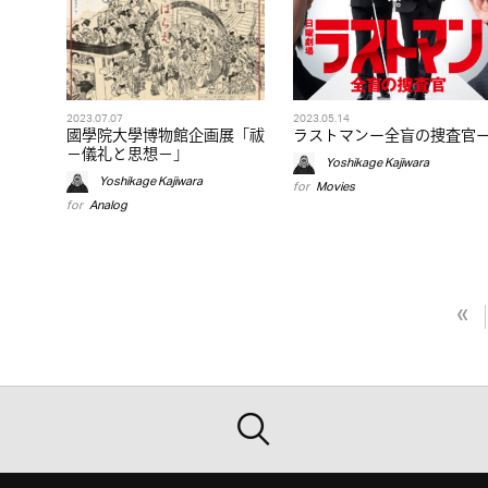
2023.07.07
2023.05.14
國學院大學博物館企画展「祓
ラストマンー全盲の捜査官
－儀礼と思想－」
Yoshikage Kajiwara
Yoshikage Kajiwara
for
Movies
for
Analog
«