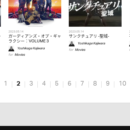
2023.05.14
2023.05.14
ー
ガーディアンズ・オブ・ギャ
サンクチュアリ -聖域-
ラクシー：VOLUME 3
Yoshikage Kajiwara
Yoshikage Kajiwara
for
Movies
for
Movies
1
2
3
4
5
6
7
8
9
10