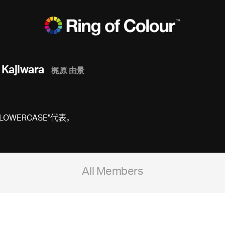
 Kajiwara
梶原 由景
WERCASE"代表。
All Members