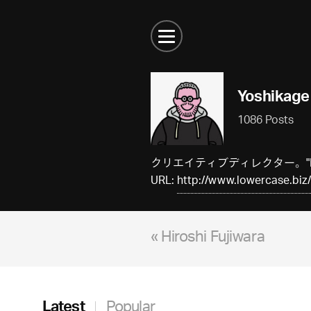
Yoshikage
1086 Posts
クリエイティブディレクター。"LO
URL:
http://www.lowercase.biz/
« Hiroshi Fujiwara
Latest
Popular