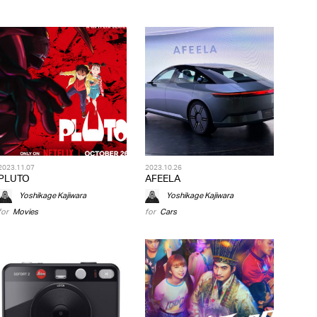
2023.11.07
2023.10.26
PLUTO
AFEELA
Yoshikage Kajiwara
Yoshikage Kajiwara
for
Movies
for
Cars