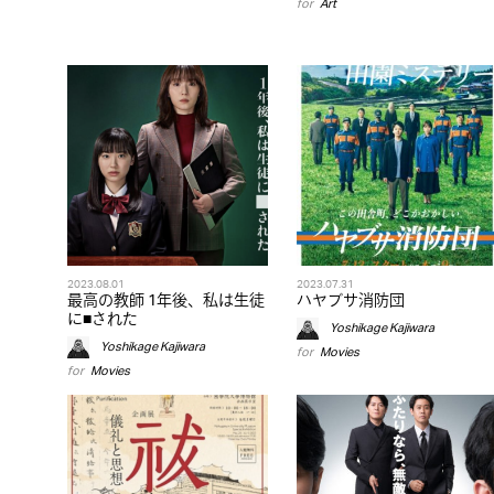
for
Art
2023.08.01
2023.07.31
最高の教師 1年後、私は生徒
ハヤブサ消防団
に■された
Yoshikage Kajiwara
Yoshikage Kajiwara
for
Movies
for
Movies