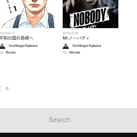
2023.04.11
2023.03.29
平和の国の島崎へ
Mr.ノーバディ
Yoshikage Kajiwara
Yoshikage Kajiwara
for
Books
for
Movies
»