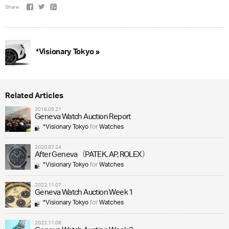
Share:
*Visionary Tokyo »
Related Articles
2016.05.21
Geneva Watch Auction Report
*Visionary Tokyo
for
Watches
2020.07.24
After Geneva（PATEK, AP, ROLEX）
*Visionary Tokyo
for
Watches
2022.11.07
Geneva Watch Auction Week 1
*Visionary Tokyo
for
Watches
2022.11.08