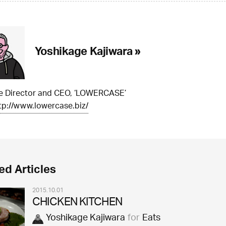
Yoshikage Kajiwara »
ve Director and CEO, ‘LOWERCASE’
tp://www.lowercase.biz/
ed Articles
2015.10.01
CHICKEN KITCHEN
Yoshikage Kajiwara
for
Eats