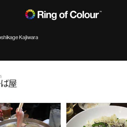
oshikage Kajiwara
5
かば屋