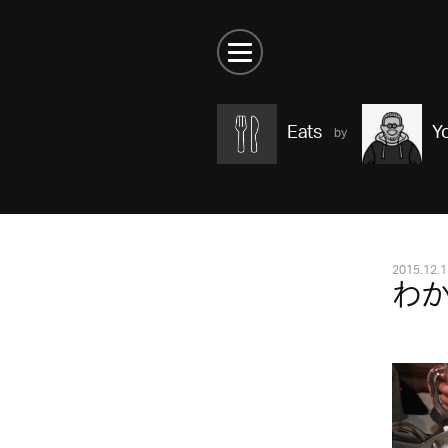
Eats
Y
2015.12.1
わ