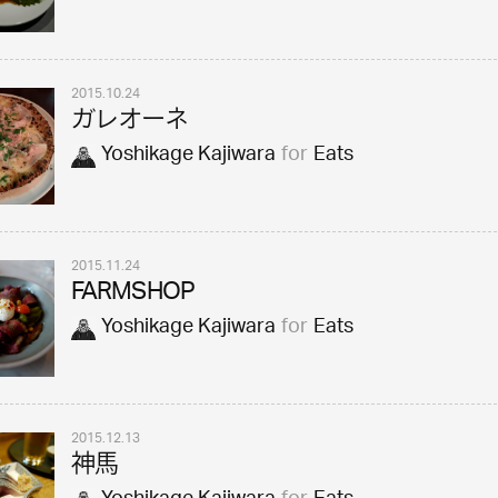
2015.10.24
ガレオーネ
Yoshikage Kajiwara
for
Eats
2015.11.24
FARMSHOP
Yoshikage Kajiwara
for
Eats
2015.12.13
神馬