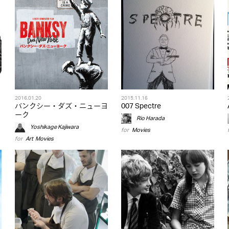
2016.01.20
2015.11.16
バンクシー・ダズ・ニューヨ
007 Spectre
ーク
Rio Harada
Yoshikage Kajiwara
for
Movies
for
Art
,
Movies