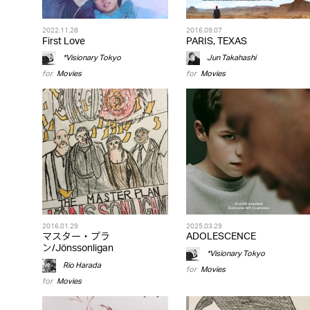
2022.11.28
2016.09.07
First Love
PARIS, TEXAS
*Visionary Tokyo
Jun Takahashi
for
Movies
for
Movies
2016.01.29
2025.03.29
マスター・プラ
ADOLESCENCE
ン/Jönssonligan
*Visionary Tokyo
Rio Harada
for
Movies
for
Movies