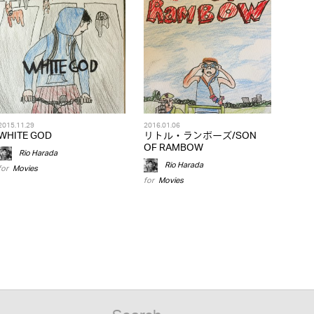
2015.11.29
2016.01.06
WHITE GOD
リトル・ランボーズ/SON
OF RAMBOW
Rio Harada
Rio Harada
for
Movies
for
Movies