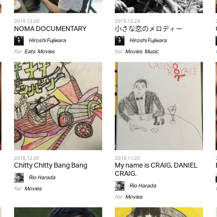
2015.12.20
2015.12.23
NOMA DOCUMENTARY
小さな恋のメロディー
Hiroshi Fujiwara
Hiroshi Fujiwara
for
Eats
,
Movies
for
Movies
,
Music
2015.12.05
2015.11.20
Chitty Chitty Bang Bang
My name is CRAIG, DANIEL
CRAIG.
Rio Harada
Rio Harada
for
Movies
for
Movies