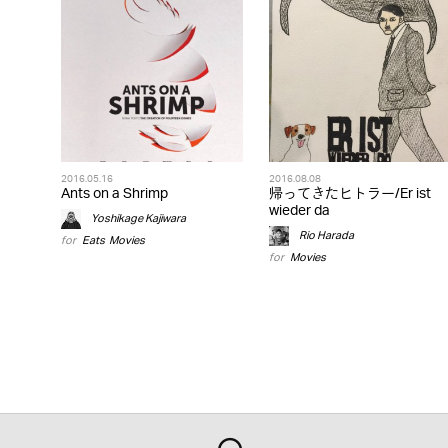
2016.05.16
2016.08.08
Ants on a Shrimp
帰ってきたヒトラー/Er ist
wieder da
Yoshikage Kajiwara
Rio Harada
for
Eats
,
Movies
for
Movies