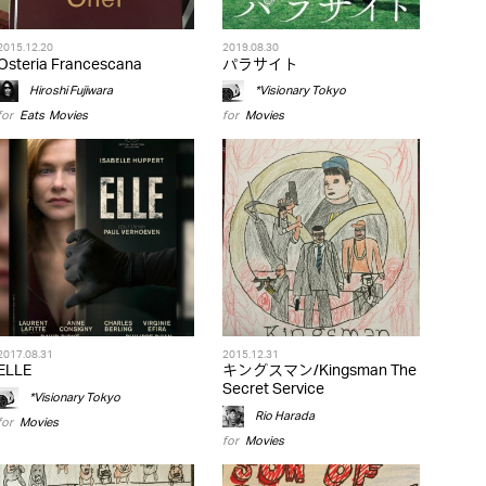
2015.12.20
2019.08.30
Osteria Francescana
パラサイト
Hiroshi Fujiwara
*Visionary Tokyo
for
Eats
,
Movies
for
Movies
2017.08.31
2015.12.31
ELLE
キングスマン/Kingsman The
Secret Service
*Visionary Tokyo
Rio Harada
for
Movies
for
Movies