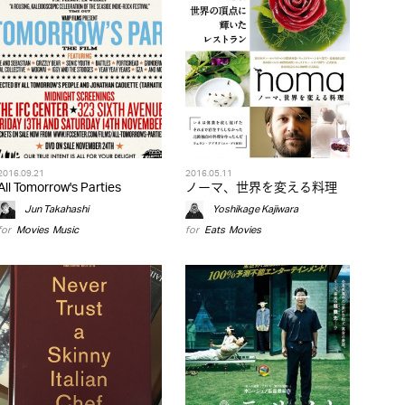
2016.09.21
2016.05.11
All Tomorrow's Parties
ノーマ、世界を変える料理
Jun Takahashi
Yoshikage Kajiwara
for
Movies
,
Music
for
Eats
,
Movies