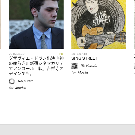
2016.08.30
PR
2016.07.15
グザヴィエ・ドラン出演『神
SING STREET
のゆらぎ』新宿シネマカリテ
Rio Harada
でアンコール上映、吉祥寺オ
for
Movies
デヲンでも。
RoC Staff
for
Movies