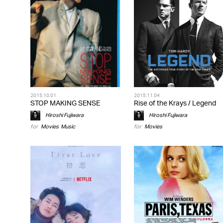
2015.10.01
2015.11.04
STOP MAKING SENSE
Rise of the Krays / Legend
Hiroshi Fujiwara
Hiroshi Fujiwara
for
Movies
,
Music
for
Movies