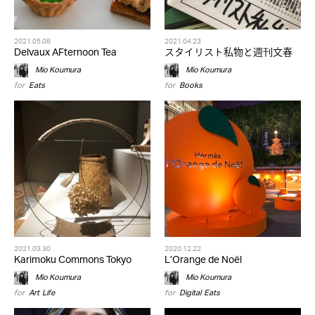
2021.05.08
2021.04.23
Delvaux AFternoon Tea
スタイリスト私物と週刊文春
Mio Koumura
Mio Koumura
for
Eats
for
Books
2021.03.30
2020.12.22
Karimoku Commons Tokyo
L’Orange de Noël
Mio Koumura
Mio Koumura
for
Art
,
Life
for
Digital
,
Eats