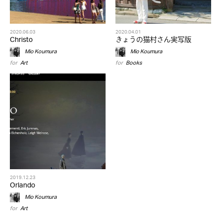
2020.06.03
2020.04.01
Christo
きょうの猫村さん実写版
Mio Koumura
Mio Koumura
for
Art
for
Books
2019.12.23
Orlando
Mio Koumura
for
Art