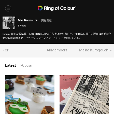
Mio Koumura
高村 美緒
9 Posts
Ring of Colour編集長。FASHIONSNAPの立ち上げから携わり、2018年に独立。現在は京都精華
大学非常勤講師や、ファッションエディターとしても活動している。
« eri
All Members
Maiko Kurogouchi »
Latest
Popular