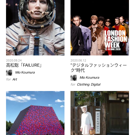
2020.09.24
2020.06.12
高松聡「FAILURE」
”デジタルファッションウィー
ク”時代
Mio Koumura
Mio Koumura
for
Art
for
Clothing
,
Digital