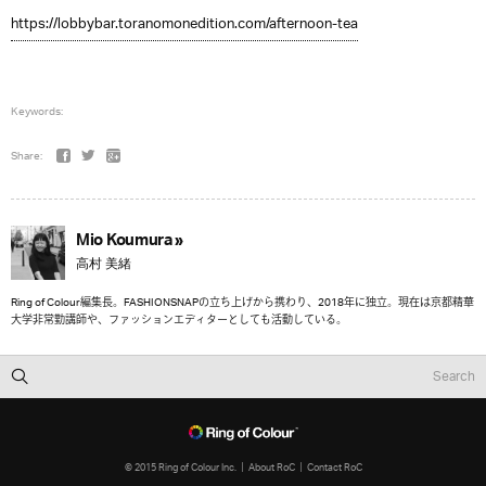
https://lobbybar.toranomonedition.com/afternoon-tea
Keywords:
Share:
Mio Koumura »
高村 美緒
Ring of Colour編集長。FASHIONSNAPの立ち上げから携わり、2018年に独立。現在は京都精華
大学非常勤講師や、ファッションエディターとしても活動している。
© 2015 Ring of Colour Inc.
About RoC
Contact RoC