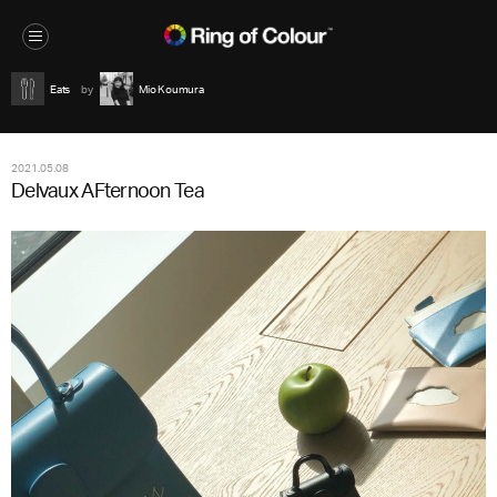
Eats
Mio Koumura
2021.05.08
Delvaux AFternoon Tea