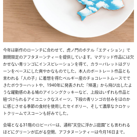
今年は新作のローンチに合わせて、虎ノ門のホテル「エディション」で
期間限定のアフタヌーンティーを提供しています。マグリッド作品には欠
かせない青リンゴにインスピレーションを得て、カラーパレットはグリ
ーンをベースにした爽やかなものでした。本人のポートレート作品とも
言われる「人の子」に着想を得たベルギー産のチョコレートムースでで
きたボウラーハットや、1940年に発表された「帰還」から飛び出したよ
うな躍動感のある鳩のアイシングクッキーなど、上段はいずれも作品と
紐づけられるアイコニックなスイーツ。下段の青リンゴの甘みをほのか
に感じさせる季節の食材を使用したセイボリー、そして濃厚なクロケッ
トクリームでスコーンも好みでした。
会場となる31階のロビーバーは、通称”天空に浮かぶ庭園”とも言われる
ほどにグリーンが広がる空間。アフタヌーンティーは今月16日まで。