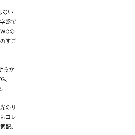
はない
字盤で
WGの
のすご
明らか
G、
象。
光のリ
もコレ
気配。