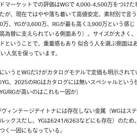
ドマーケットでの評価はWGで 4,000-4,500万をつけ
たが、現在ではやや落ち着いて高値安定。素材別で言う
200万、YGが3,600万、RGが最も高く3,900万という感
高為替に支えられている側面あり）。サイズが大きく、
ドということで、重量感もあり 似合う人を選ぶ側面は
高い人気を保っています。
にいうとWGだけがカタログモデルで定価も明示されて
4のYG、2025のRGはカタログには無いスペシャルという
YG/RGが高いのはこれも一因か）
がヴィンテージデイトナには存在しない金属（WGはス
ルックスだし、YGは6241/6263などにも存在）のため
つく一因にもなっている。