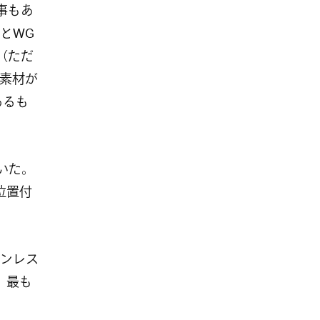
た事もあ
とWG
じ（ただ
素材が
あるも
いた。
位置付
テンレス
、最も