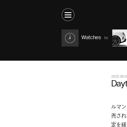
Watches
2025.09.0
Day
ルマン
売
され
定を経