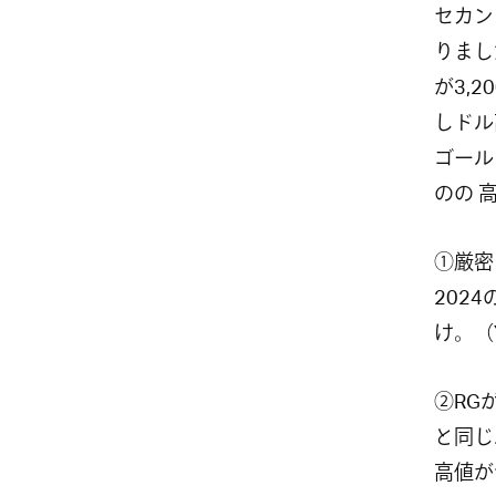
セカン
りまし
が3,
しドル
ゴール
のの 
①厳密
202
け。（
②RG
と同じ
高値が