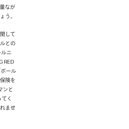
量なが
ょう。
関して
ルとの
ールニ
 RED
「ポール
保険を
マンと
ってく
れませ