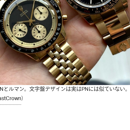
1PNとルマン。文字盤デザインは実はPNには似ていない
astCrown
）