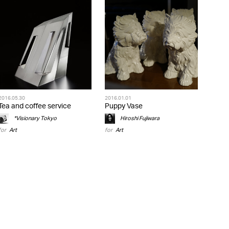
2016.05.30
2016.01.01
Tea and coffee service
Puppy Vase
*Visionary Tokyo
Hiroshi Fujiwara
for
Art
for
Art