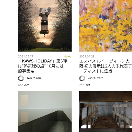
2021.05.17
News
2021.01.28
「KAWS:HOLIDAY」第6弾
エスパス ルイ・ヴィトン大
は”熱気球の旅” 10月には一
阪 初の展示は2人の米代表ア
般募集も
ーティストに焦点
RoC Staff
RoC Staff
for
Art
for
Art