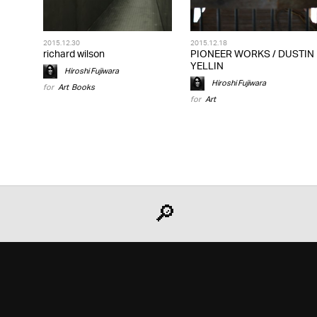
2015.12.30
2015.12.18
richard wilson
PIONEER WORKS / DUSTIN
YELLIN
Hiroshi Fujiwara
Hiroshi Fujiwara
for
Art
,
Books
for
Art