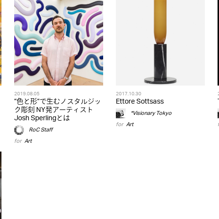
2019.08.05
2017.10.30
”色と形”で生むノスタルジッ
Ettore Sottsass
ク彫刻 NY発アーティスト
*Visionary Tokyo
Josh Sperlingとは
for
Art
RoC Staff
for
Art