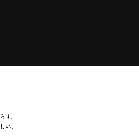
唸らす、
しい。