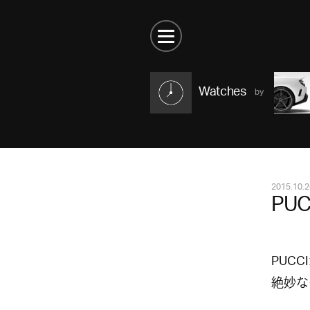
Watches
2015.10.2
PUC
PUC
絶妙な