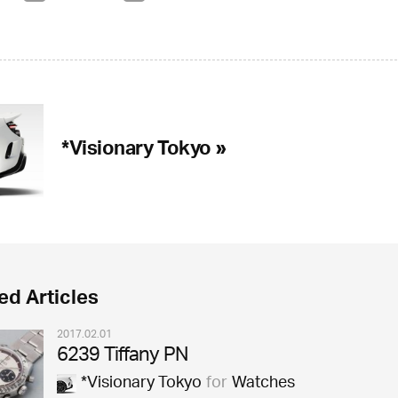
*Visionary Tokyo »
ed Articles
2017.02.01
6239 Tiffany PN
*Visionary Tokyo
for
Watches