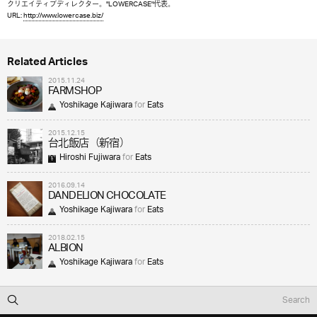
クリエイティブディレクター。"LOWERCASE"代表。
URL:
http://www.lowercase.biz/
Related Articles
2015.11.24
FARMSHOP
Yoshikage Kajiwara
for
Eats
2015.12.15
台北飯店（新宿）
Hiroshi Fujiwara
for
Eats
2016.09.14
DANDELION CHOCOLATE
Yoshikage Kajiwara
for
Eats
2018.02.15
ALBION
Yoshikage Kajiwara
for
Eats