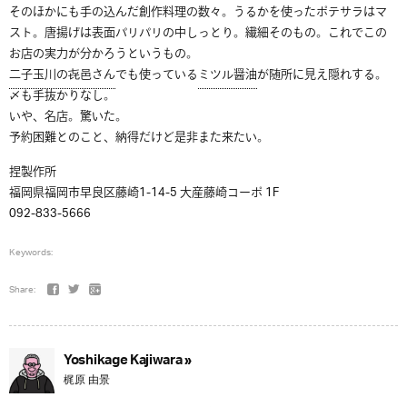
そのほかにも手の込んだ創作料理の数々。うるかを使ったポテサラはマ
スト。唐揚げは表面パリパリの中しっとり。繊細そのもの。これでこの
お店の実力が分かろうというもの。
二子玉川の㐂邑さん
でも使っている
ミツル醤油
が随所に見え隠れする。
〆も手抜かりなし。
いや、名店。驚いた。
予約困難とのこと、納得だけど是非また来たい。
捏製作所
福岡県福岡市早良区藤崎1-14-5 大産藤崎コーポ 1F
092-833-5666
Keywords:
Share:
Yoshikage Kajiwara »
梶原 由景