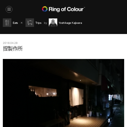
Eats
Trips
Yoshikage Kajiwara
2018.04.28
捏製作所