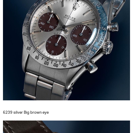
6239 silver Big brown eye