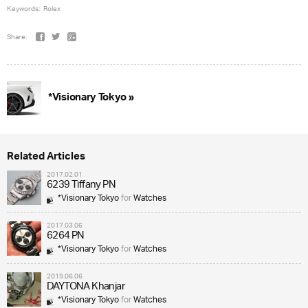
Keywords:
Rolex
Share:
*Visionary Tokyo »
Related Articles
2017.02.01
6239 Tiffany PN
*Visionary Tokyo
for
Watches
2017.03.06
6264 PN
*Visionary Tokyo
for
Watches
2019.06.06
DAYTONA Khanjar
*Visionary Tokyo
for
Watches