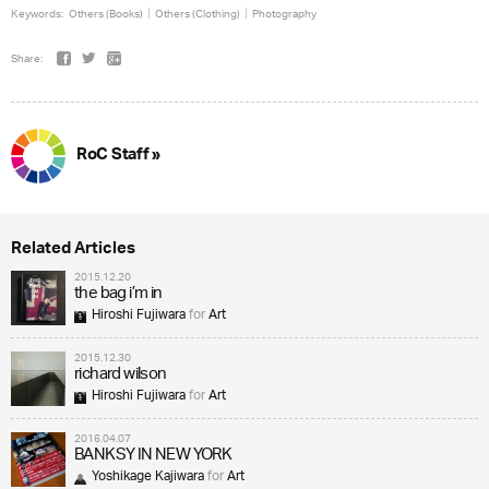
Keywords:
Others (Books)
Others (Clothing)
Photography
Share:
RoC Staff »
Related Articles
2015.12.20
the bag i’m in
Hiroshi Fujiwara
for
Art
2015.12.30
richard wilson
Hiroshi Fujiwara
for
Art
2016.04.07
BANKSY IN NEW YORK
Yoshikage Kajiwara
for
Art