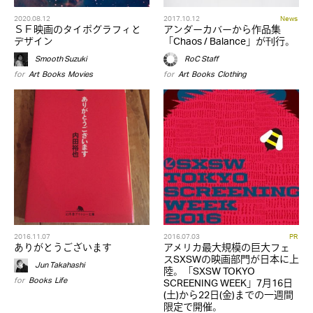
2020.08.12
2017.10.12
News
ＳＦ映画のタイポグラフィと
アンダーカバーから作品集
デザイン
「Chaos / Balance」が刊行。
Smooth Suzuki
RoC Staff
for
Art
,
Books
,
Movies
for
Art
,
Books
,
Clothing
2016.11.07
2016.07.03
PR
ありがとうございます
アメリカ最大規模の巨大フェ
スSXSWの映画部門が日本に上
Jun Takahashi
陸。「SXSW TOKYO
for
Books
,
Life
SCREENING WEEK」7月16日
(土)から22日(金)までの一週間
限定で開催。