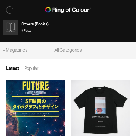
Others (Books)
9 Posts
« Magazines
All Categories
Latest
Popular