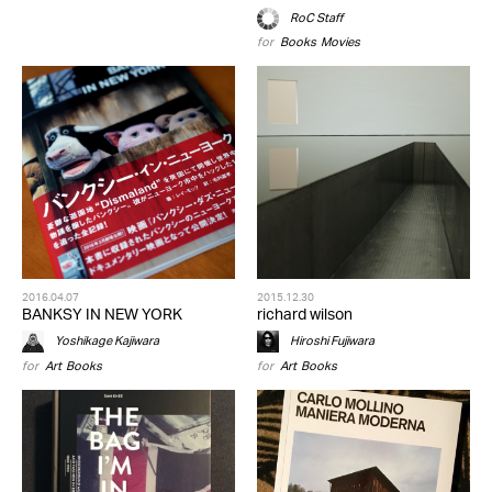
RoC Staff
for
Books
,
Movies
2016.04.07
2015.12.30
BANKSY IN NEW YORK
richard wilson
Yoshikage Kajiwara
Hiroshi Fujiwara
for
Art
,
Books
for
Art
,
Books