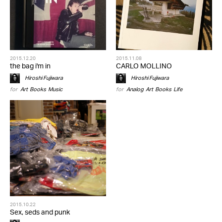
2015.12.20
2015.11.08
the bag i'm in
CARLO MOLLINO
Hiroshi Fujiwara
Hiroshi Fujiwara
for
Art
,
Books
,
Music
for
Analog
,
Art
,
Books
,
Life
2015.10.22
Sex, seds and punk