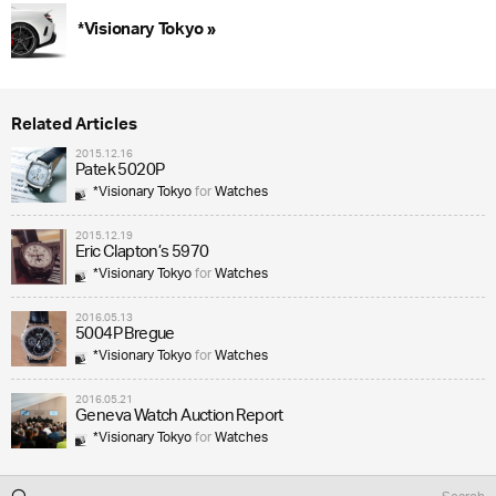
*Visionary Tokyo »
Related Articles
2015.12.16
Patek 5020P
*Visionary Tokyo
for
Watches
2015.12.19
Eric Clapton’s 5970
*Visionary Tokyo
for
Watches
2016.05.13
5004P Bregue
*Visionary Tokyo
for
Watches
2016.05.21
Geneva Watch Auction Report
*Visionary Tokyo
for
Watches