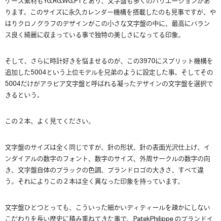
ケース素材もYG,RG,WG,PTとあり、文字盤も多くのバリエーションがあ
ります。このサイズに永久カレンダー機構を搭載したのも見事ですが、や
はりクロノグラフのデザインがこの小さな文字盤の中に、最高にバラン
ス良く綺麗に収まっている事で独特の美しさになってる印象。
そして、さらに時計好きを悩ませるのが、この3970にスプリット機構を
追加した5004という上位モデルを兄弟のように設定した事。そしてその
5004だけがアラビア文字盤と呼ばれる凝ったデザインの文字盤を選択で
きるという。
この２本、よく見てください。
文字盤のサイズは全く同じですが、針の形状、針の表面光沢仕上げ、イ
ンダイアルの数字のフォント、数字のサイズ、外周サークルの数字の向
き、文字盤自体のブラックの色調、ブランドロゴの大きさ、すべて違
う。それによりこの２本は全く異なった印象を持っています。
文字盤ひとつとっても、こういった細かいディティールを疎かにしない
こだわりを長い歴史に積み重ねてきた事で、PatekPhilippe のブランドイ