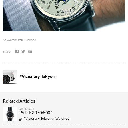
Keywords:
Patek Philippe
Share:
*Visionary Tokyo »
Related Articles
2015.12.14
PATEK 3970/5004
*Visionary Tokyo
for
Watches