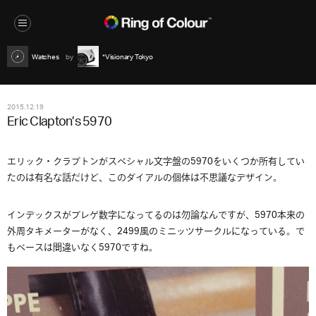
Watches
*Visionary Tokyo
2015.12.19
Eric Clapton’s 5970
エリック・クラプトンがスペシャル文字盤の5970をいくつか所有してい
たのは有名な話だけど、このダイアルの個体は不思議なデザイン。
インデックスがブレゲ数字になってるのは勿論なんですが、5970本来の
外周タキメーターがなく、2499風のミニッツサークルになっている。で
もベースは間違いなく5970ですね。