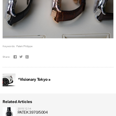
Keywords:
Patek Philippe
Share:
*Visionary Tokyo »
Related Articles
2015.12.14
PATEK 3970/5004