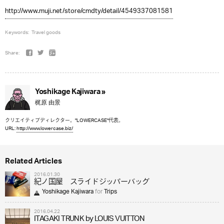
http://www.muji.net/store/cmdty/detail/4549337081581
Keywords:
Travel goods
Share:
Yoshikage Kajiwara »
梶原 由景
クリエイティブディレクター。"LOWERCASE"代表。
URL:
http://www.lowercase.biz/
Related Articles
2016.01.30
紀ノ国屋 スライドジッパーバッグ
Yoshikage Kajiwara
for
Trips
2016.04.22
ITAGAKI TRUNK by LOUIS VUITTON