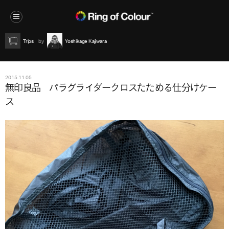
Trips
Yoshikage Kajiwara
2015.11.05
無印良品 パラグライダークロスたためる仕分けケー
ス