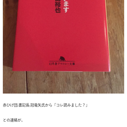
赤ひげ団.書記長.冠竜矢氏から「コレ読みました？」
との連絡が。