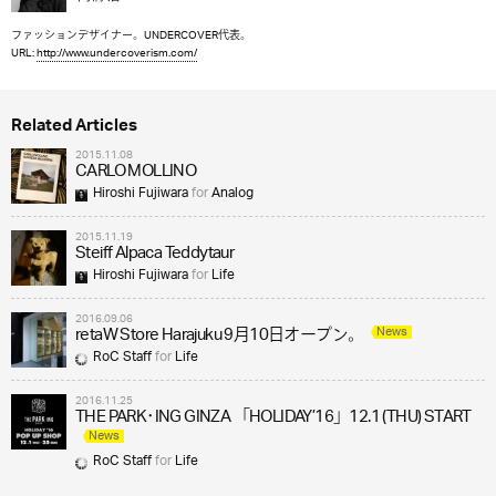
ファッションデザイナー。UNDERCOVER代表。
URL:
http://www.undercoverism.com/
Related Articles
2015.11.08
CARLO MOLLINO
Hiroshi Fujiwara
for
Analog
2015.11.19
Steiff Alpaca Teddytaur
Hiroshi Fujiwara
for
Life
2016.09.06
News
retaW Store Harajuku 9月10日オープン。
RoC Staff
for
Life
2016.11.25
THE PARK･ING GINZA 「HOLIDAY’16」12.1 (THU) START
News
RoC Staff
for
Life