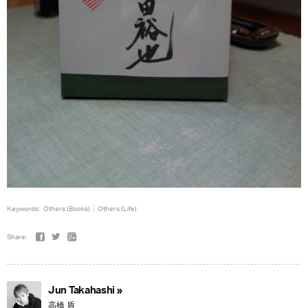
Keywords:
Others (Books)
Others (Life)
Share:
Jun Takahashi »
高橋 盾